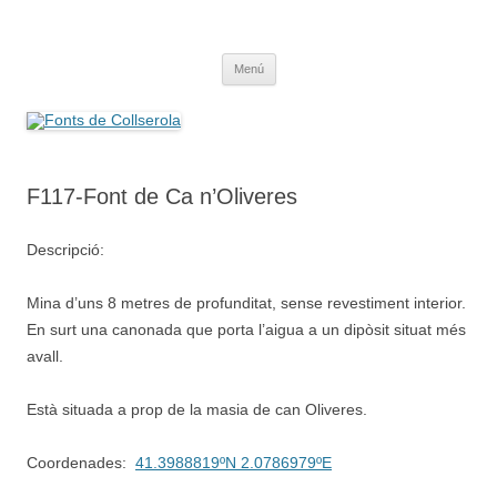
Saltar
al
Fonts de Collserola
contenido
Fes Fonts Fent Fonting, font, aigua, patrimoni, font natural, spring
Menú
F117-Font de Ca n’Oliveres
Descripció:
Mina d’uns 8 metres de profunditat, sense revestiment interior.
En surt una canonada que porta l’aigua a un dipòsit situat més
avall.
Està situada a prop de la masia de can Oliveres.
Coordenades:
41.3988819ºN 2.0786979ºE