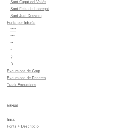
Sant Cugat del Vallès
Sant Feliu de Llobregat
Sant Just Desvern
Fonts per Interès
****
***
**
*
?
D
Excursions de Grup
Excursions de Recerca
Track Excursions
MENUS
Inici:
Fonts + Descripció