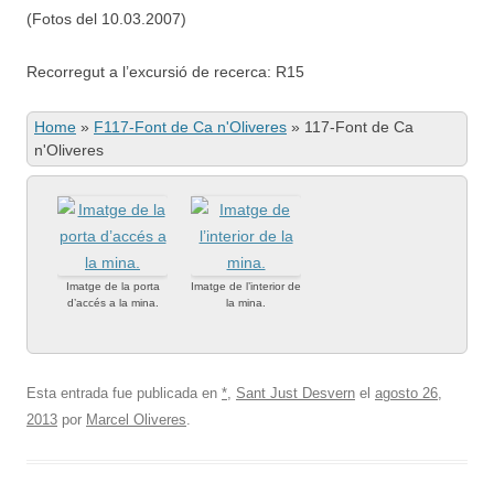
(Fotos del 10.03.2007)
Recorregut a l’excursió de recerca: R15
Home
»
F117-Font de Ca n'Oliveres
»
117-Font de Ca
n'Oliveres
Imatge de la porta
Imatge de l’interior de
d’accés a la mina.
la mina.
Esta entrada fue publicada en
*
,
Sant Just Desvern
el
agosto 26,
2013
por
Marcel Oliveres
.