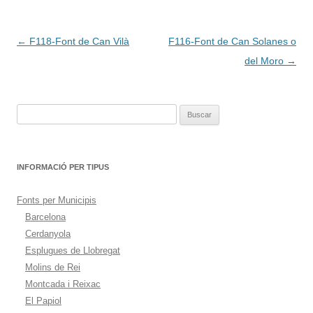
Navegación
←
F118-Font de Can Vilà
F116-Font de Can Solanes o
de
del Moro
→
entradas
Buscar:
INFORMACIÓ PER TIPUS
Fonts per Municipis
Barcelona
Cerdanyola
Esplugues de Llobregat
Molins de Rei
Montcada i Reixac
El Papiol