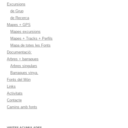
Excursions
de Grup
de Recerca
Mapes + GPS
Mapes excursions
Mapes + Tracks + Perfils
Mapa de totes les Fonts
Documentació:
Arbres + barraques
Arbres singulars
Barraques vinya.
Fonts del Món
Links
Activitats
Contacte
Camins amb fonts
VISITES ACUMULADES