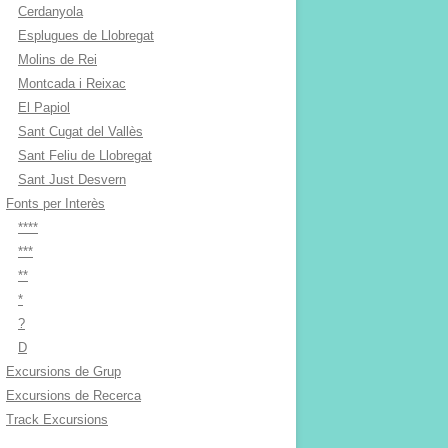
Cerdanyola
Esplugues de Llobregat
Molins de Rei
Montcada i Reixac
El Papiol
Sant Cugat del Vallès
Sant Feliu de Llobregat
Sant Just Desvern
Fonts per Interès
****
***
**
*
?
D
Excursions de Grup
Excursions de Recerca
Track Excursions