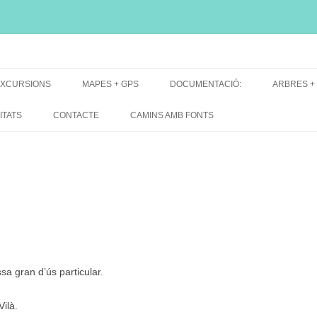
i, font natural, spring
XCURSIONS
MAPES + GPS
DOCUMENTACIÓ:
ARBRES +
DE GRUP
MAPES EXCURSIONS
ARBRES 
ITATS
CONTACTE
CAMINS AMB FONTS
DE RECERCA
MAPES + TRACKS + PERFILS
BARRAQUE
MAPA DE TOTES LES FONTS
a gran d’ús particular.
ilà.