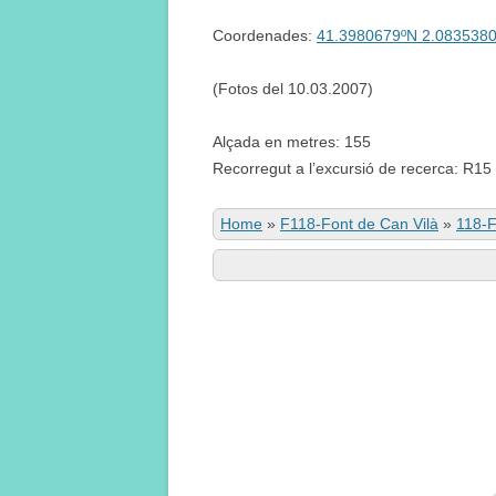
Coordenades:
41.3980679ºN 2.083538
(Fotos del 10.03.2007)
Alçada en metres: 155
Recorregut a l’excursió de recerca: R15
Home
»
F118-Font de Can Vilà
»
118-F