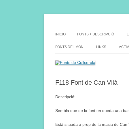
Saltar
al
contenido
Fes Fonts Fent Fonting, font, aigua, patrimon
Fonts de Collserola
INICIO
FONTS + DESCRIPCIÓ
E
FONTS DEL MÓN
LINKS
ACTIV
F118-Font de Can Vilà
Descripció:
Sembla que de la font en queda una bass
Està situada a prop de la masia de Can V