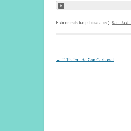
Esta entrada fue publicada en
*
,
Sant Just 
Navegación
←
F119-Font de Can Carbonell
de
entradas