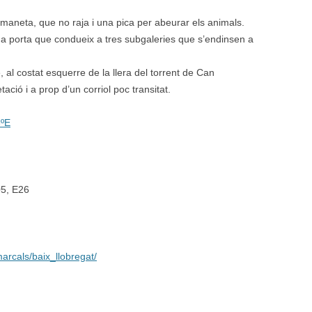
b maneta, que no raja i una pica per abeurar els animals.
 una porta que condueix a tres subgaleries que s’endinsen a
, al costat esquerre de la llera del torrent de Can
ació i a prop d’un corriol poc transitat.
8ºE
05, E26
marcals/baix_llobregat/