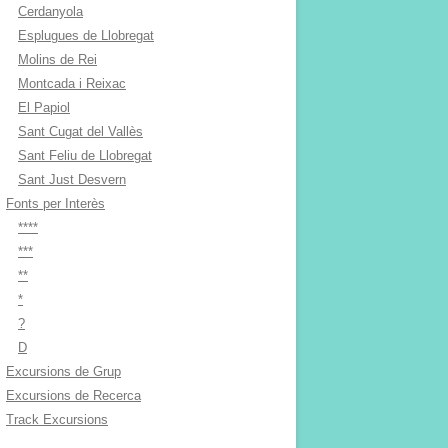
Cerdanyola
Esplugues de Llobregat
Molins de Rei
Montcada i Reixac
El Papiol
Sant Cugat del Vallès
Sant Feliu de Llobregat
Sant Just Desvern
Fonts per Interès
****
***
**
*
?
D
Excursions de Grup
Excursions de Recerca
Track Excursions