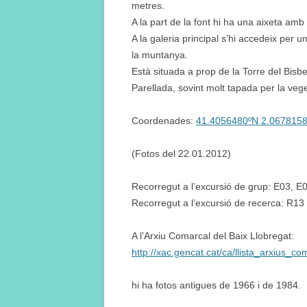
metres.
A la part de la font hi ha una aixeta am
A la galeria principal s’hi accedeix per
la muntanya.
Està situada a prop de la Torre del Bisbe
Parellada, sovint molt tapada per la veget
Coordenades:
41.4056480ºN 2.067815
(Fotos del 22.01.2012)
Recorregut a l’excursió de grup: E03, E
Recorregut a l’excursió de recerca: R13
A l’Arxiu Comarcal del Baix Llobregat:
http://xac.gencat.cat/ca/llista_arxius_co
hi ha fotos antigues de 1966 i de 1984.