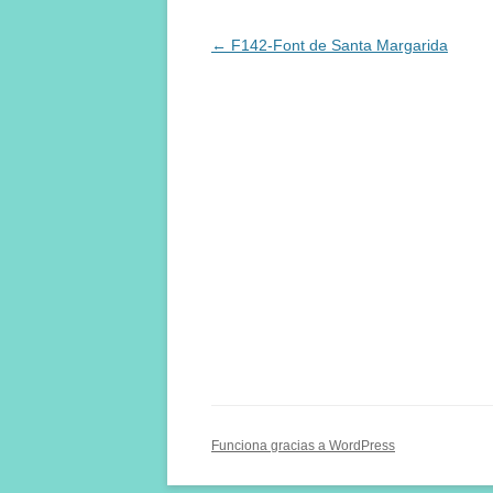
Navegación
←
F142-Font de Santa Margarida
de
entradas
Funciona gracias a WordPress