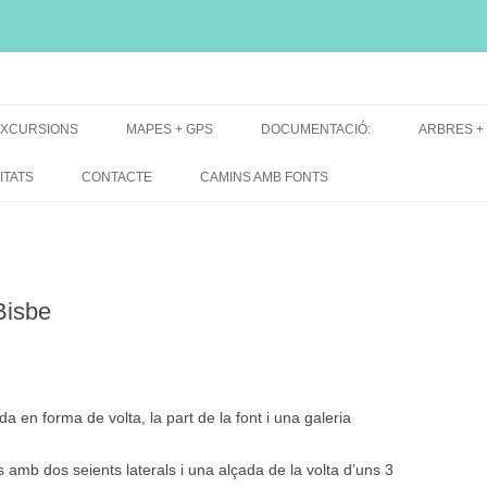
i, font natural, spring
XCURSIONS
MAPES + GPS
DOCUMENTACIÓ:
ARBRES +
DE GRUP
MAPES EXCURSIONS
ARBRES 
ITATS
CONTACTE
CAMINS AMB FONTS
DE RECERCA
MAPES + TRACKS + PERFILS
BARRAQUE
MAPA DE TOTES LES FONTS
Bisbe
 en forma de volta, la part de la font i una galeria
 amb dos seients laterals i una alçada de la volta d’uns 3