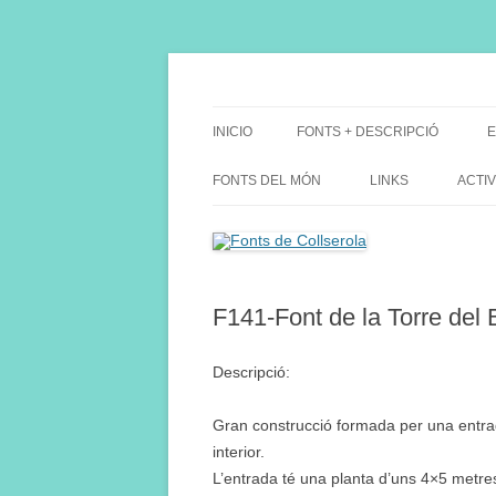
Saltar
al
contenido
Fes Fonts Fent Fonting, font, aigua, patrimon
Fonts de Collserola
INICIO
FONTS + DESCRIPCIÓ
E
FONTS DEL MÓN
LINKS
ACTIV
F141-Font de la Torre del 
Descripció:
Gran construcció formada per una entrada
interior.
L’entrada té una planta d’uns 4×5 metres