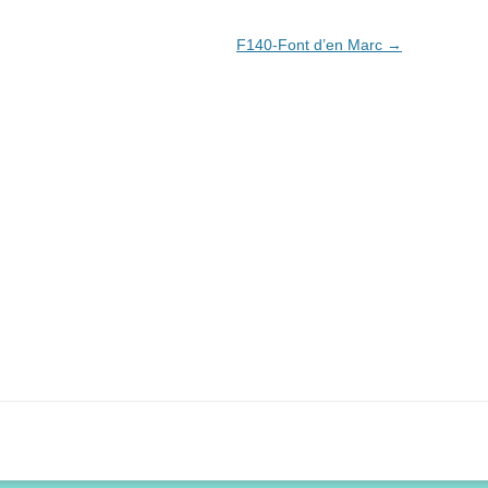
F140-Font d’en Marc
→