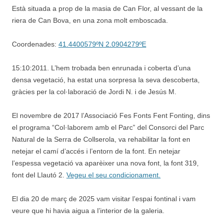
Està situada a prop de la masia de Can Flor, al vessant de la
riera de Can Bova, en una zona molt emboscada.
Coordenades:
41.4400579ºN 2.0904279ºE
15:10:2011. L’hem trobada ben enrunada i coberta d’una
densa vegetació, ha estat una sorpresa la seva descoberta,
gràcies per la col·laboració de Jordi N. i de Jesús M.
El novembre de 2017 l’Associació Fes Fonts Fent Fonting, dins
el programa “Col·laborem amb el Parc” del Consorci del Parc
Natural de la Serra de Collserola, va rehabilitar la font en
netejar el camí d’accés i l’entorn de la font. En netejar
l’espessa vegetació va aparèixer una nova font, la font 319,
font del Llautó 2.
Vegeu el seu condicionament.
El dia 20 de març de 2025 vam visitar l’espai fontinal i vam
veure que hi havia aigua a l’interior de la galeria.