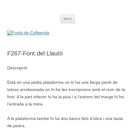
Saltar
al
Fonts de Collserola
contenido
Fes Fonts Fent Fonting, font, aigua, patrimoni, font natural, spring
Menú
F267-Font del Llautó
Descripció:
Està en una petita plataforma on hi ha una llarga paret de
totxos arrebossada on hi ha les inscripcions amb el nom de la
font. A la part inferior hi ha la pica i a l’extrem del marge hi ha
l’entrada a la mina.
A la plataforma també hi ha dos bancs fets d’obra i una taula
de pedra.