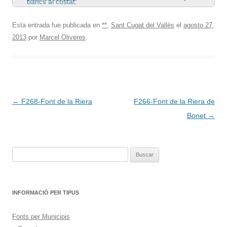
al costat.
Esta entrada fue publicada en
**
,
Sant Cugat del Vallès
el
agosto 27,
2013
por
Marcel Oliveres
.
Navegación
←
F268-Font de la Riera
F266-Font de la Riera de
de
Bonet
→
entradas
Buscar:
INFORMACIÓ PER TIPUS
Fonts per Municipis