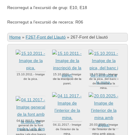
Recorregut a l’excursió de grup: E10, E18
Recorregut a l’excursió de recerca: R06
Home
»
F267-Font del Llautó
»
267-Font del Llautó
15.10.2011.- Imatge
15.10.2011.- Imatge
15.10.2011.- Imatge
de la pica.
de la inscripció de la
de la pica, del banc i
paret.
de l’entrada a la
mina.
04.11.2017.- Imatge
04.11.2017.- Imatge
20.03.2025.- Imatge
general de la font
de l’interior de la
de l’interior de la
amb la taula de
mina.
mina amb aigua.
pedra i els dos bancs