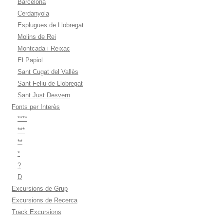
Barcelona
Cerdanyola
Esplugues de Llobregat
Molins de Rei
Montcada i Reixac
El Papiol
Sant Cugat del Vallès
Sant Feliu de Llobregat
Sant Just Desvern
Fonts per Interès
****
***
**
*
?
D
Excursions de Grup
Excursions de Recerca
Track Excursions