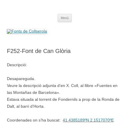
Saltar
al
Fonts de Collserola
contenido
Fes Fonts Fent Fonting, font, aigua, patrimoni, font natural, spring
Menú
F252-Font de Can Glòria
Descripció:
Desapareguda.
Veure la descripció adjunta d’en X. Coll, al llibre «Fuentes en
las Montañas de Barcelona».
Estava situada al torrent de Fondernils a prop de la Ronda de
Dalt, al barri d’Horta.
Coordenades on s’ha buscat:
41.4385189ºN 2.1517070ºE