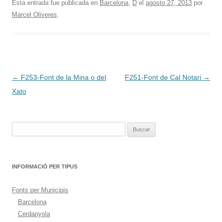
Esta entrada fue publicada en
Barcelona
,
D
el
agosto 27, 2013
por
Marcel Oliveres
.
Navegación
←
F253-Font de la Mina o del
F251-Font de Cal Notari
→
de
Xato
entradas
Buscar:
INFORMACIÓ PER TIPUS
Fonts per Municipis
Barcelona
Cerdanyola