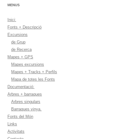
MENUS
Inici:
Fonts + Descripció
Excursions
de Grup
de Recerca
Mapes + GPS
Mapes excursions
Mapes + Tracks + Perfils
Mapa de totes les Fonts
Documentació:
Arbres + barraques
Arbres singulars
Barraques vinya.
Fonts del Món
Links
Activitats
Contacte