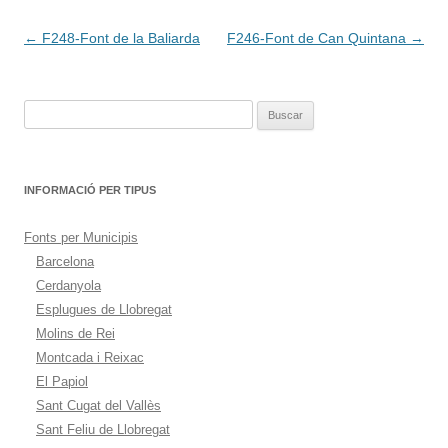
Navegación
←
F248-Font de la Baliarda
F246-Font de Can Quintana
→
de
entradas
Buscar:
INFORMACIÓ PER TIPUS
Fonts per Municipis
Barcelona
Cerdanyola
Esplugues de Llobregat
Molins de Rei
Montcada i Reixac
El Papiol
Sant Cugat del Vallès
Sant Feliu de Llobregat