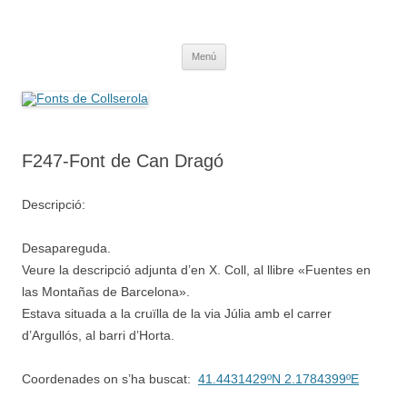
Saltar
al
Fonts de Collserola
contenido
Fes Fonts Fent Fonting, font, aigua, patrimoni, font natural, spring
Menú
F247-Font de Can Dragó
Descripció:
Desapareguda.
Veure la descripció adjunta d’en X. Coll, al llibre «Fuentes en
las Montañas de Barcelona».
Estava situada a la cruïlla de la via Júlia amb el carrer
d’Argullós, al barri d’Horta.
Coordenades on s’ha buscat:
41.4431429ºN 2.1784399ºE