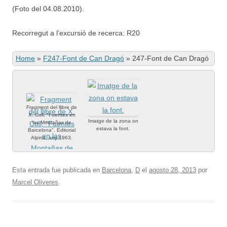
(Foto del 04.08.2010).
Recorregut a l’excursió de recerca: R20
Home
»
F247-Font de Can Dragó
»
247-Font de Can Dragó
Fragment del llibre de
X. Coll, "Fuentes en
Imatge de la zona on
las Montañas de
estava la font.
Barcelona". Editorial
Alpina, any 1963.
Esta entrada fue publicada en
Barcelona
,
D
el
agosto 28, 2013
por
Marcel Oliveres
.