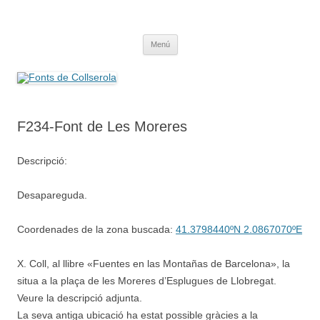
Saltar
al
Fonts de Collserola
contenido
Fes Fonts Fent Fonting, font, aigua, patrimoni, font natural, spring
Menú
F234-Font de Les Moreres
Descripció:
Desapareguda.
Coordenades de la zona buscada:
41.3798440ºN 2.0867070ºE
X. Coll, al llibre «Fuentes en las Montañas de Barcelona», la
situa a la plaça de les Moreres d’Esplugues de Llobregat.
Veure la descripció adjunta.
La seva antiga ubicació ha estat possible gràcies a la