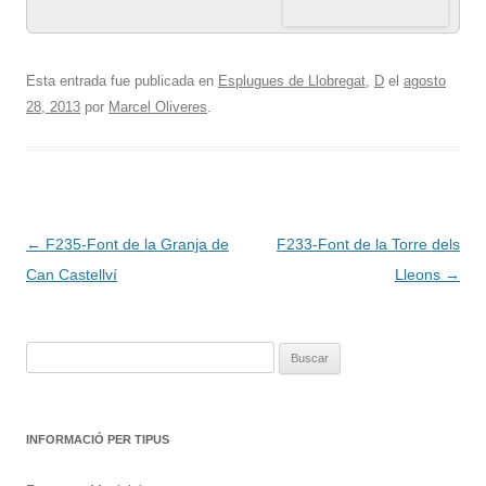
Esta entrada fue publicada en
Esplugues de Llobregat
,
D
el
agosto
28, 2013
por
Marcel Oliveres
.
Navegación
←
F235-Font de la Granja de
F233-Font de la Torre dels
de
Can Castellví
Lleons
→
entradas
Buscar:
INFORMACIÓ PER TIPUS