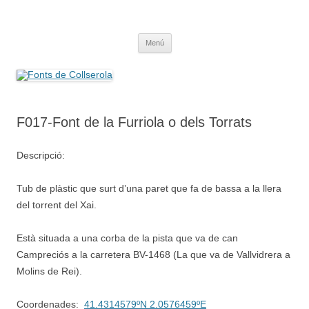
Saltar
al
Fonts de Collserola
contenido
Fes Fonts Fent Fonting, font, aigua, patrimoni, font natural, spring
Menú
F017-Font de la Furriola o dels Torrats
Descripció:
Tub de plàstic que surt d’una paret que fa de bassa a la llera
del torrent del Xai.
Està situada a una corba de la pista que va de can
Campreciós a la carretera BV-1468 (La que va de Vallvidrera a
Molins de Rei).
Coordenades:
41.4314579ºN 2.0576459ºE