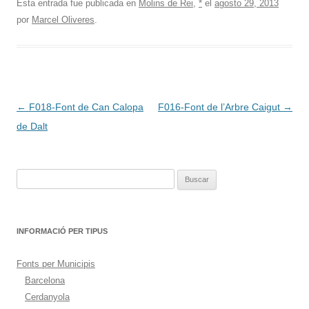
Esta entrada fue publicada en
Molins de Rei
,
*
el
agosto 29, 2013
por
Marcel Oliveres
.
Navegación
←
F018-Font de Can Calopa
F016-Font de l’Arbre Caigut
→
de
de Dalt
entradas
Buscar:
INFORMACIÓ PER TIPUS
Fonts per Municipis
Barcelona
Cerdanyola