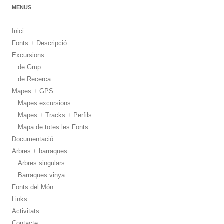
MENUS
Inici:
Fonts + Descripció
Excursions
de Grup
de Recerca
Mapes + GPS
Mapes excursions
Mapes + Tracks + Perfils
Mapa de totes les Fonts
Documentació:
Arbres + barraques
Arbres singulars
Barraques vinya.
Fonts del Món
Links
Activitats
Contacte