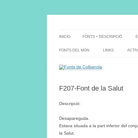
Saltar
al
contenido
Fes Fonts Fent Fonting, font, aigua, patrimon
Fonts de Collserola
INICIO
FONTS + DESCRIPCIÓ
E
FONTS DEL MÓN
LINKS
ACTIV
F207-Font de la Salut
Descripció:
Desapareguda.
Estava situada a la part inferior del conj
la Salut.