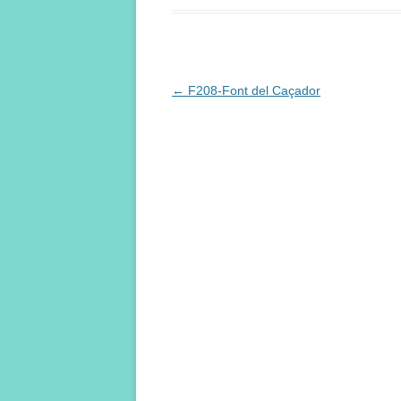
Navegación
←
F208-Font del Caçador
de
entradas