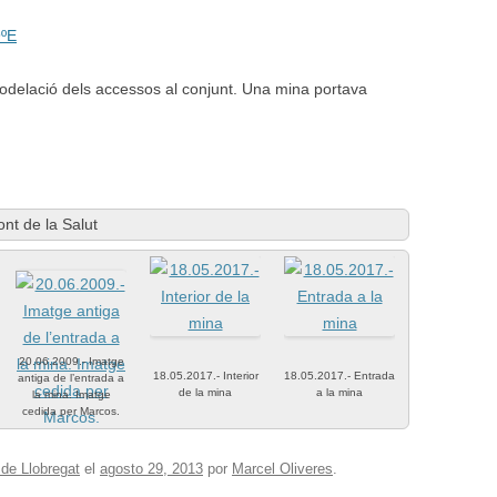
9ºE
odelació dels accessos al conjunt. Una mina portava
nt de la Salut
20.06.2009.- Imatge
18.05.2017.- Interior
18.05.2017.- Entrada
antiga de l’entrada a
de la mina
a la mina
la mina. Imatge
cedida per Marcos.
 de Llobregat
el
agosto 29, 2013
por
Marcel Oliveres
.