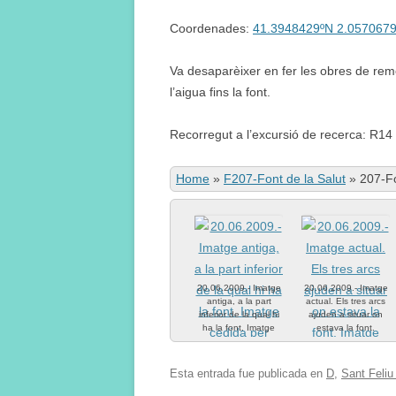
Coordenades:
41.3948429ºN 2.057067
Va desaparèixer en fer les obres de rem
l’aigua fins la font.
Recorregut a l’excursió de recerca: R14
Home
»
F207-Font de la Salut
»
207-Fo
20.06.2009.- Imatge
20.06.2009.- Imatge
antiga, a la part
actual. Els tres arcs
inferior de la qual hi
ajuden a situar on
ha la font. Imatge
estava la font.
cedida per Marcos.
Imatge cedida per
Marcos.
Esta entrada fue publicada en
D
,
Sant Feliu