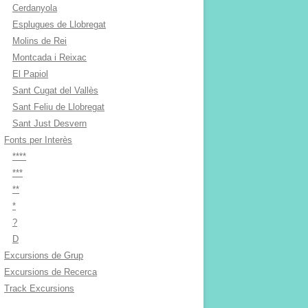
Cerdanyola
Esplugues de Llobregat
Molins de Rei
Montcada i Reixac
El Papiol
Sant Cugat del Vallès
Sant Feliu de Llobregat
Sant Just Desvern
Fonts per Interès
****
***
**
*
?
D
Excursions de Grup
Excursions de Recerca
Track Excursions