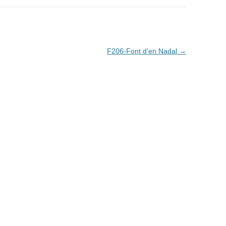
F206-Font d’en Nadal
→