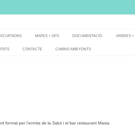
i, font natural, spring
XCURSIONS
MAPES + GPS
DOCUMENTACIÓ:
ARBRES +
DE GRUP
MAPES EXCURSIONS
ARBRES 
ITATS
CONTACTE
CAMINS AMB FONTS
DE RECERCA
MAPES + TRACKS + PERFILS
BARRAQUE
MAPA DE TOTES LES FONTS
unt format per l’ermita de la Salut i el bar restaurant Masia