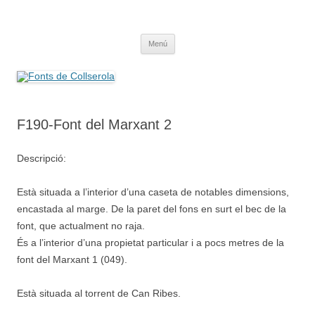
Saltar
al
Fonts de Collserola
contenido
Fes Fonts Fent Fonting, font, aigua, patrimoni, font natural, spring
Menú
F190-Font del Marxant 2
Descripció:
Està situada a l’interior d’una caseta de notables dimensions,
encastada al marge. De la paret del fons en surt el bec de la
font, que actualment no raja.
És a l’interior d’una propietat particular i a pocs metres de la
font del Marxant 1 (049).
Està situada al torrent de Can Ribes.