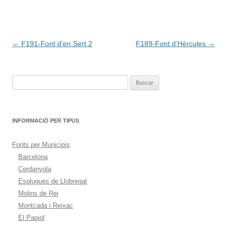
Navegación
←
F191-Font d’en Sert 2
F189-Font d’Hèrcules
→
de
entradas
Buscar:
INFORMACIÓ PER TIPUS
Fonts per Municipis
Barcelona
Cerdanyola
Esplugues de Llobregat
Molins de Rei
Montcada i Reixac
El Papiol