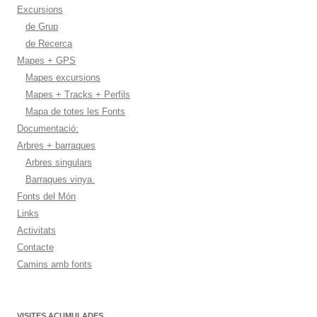
Excursions
de Grup
de Recerca
Mapes + GPS
Mapes excursions
Mapes + Tracks + Perfils
Mapa de totes les Fonts
Documentació:
Arbres + barraques
Arbres singulars
Barraques vinya.
Fonts del Món
Links
Activitats
Contacte
Camins amb fonts
VISITES ACUMULADES