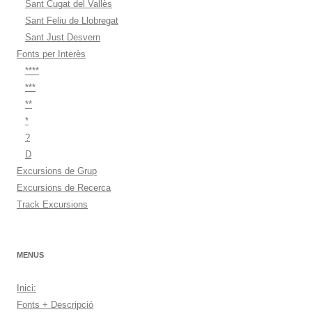
Sant Cugat del Vallès
Sant Feliu de Llobregat
Sant Just Desvern
Fonts per Interès
****
***
**
*
?
D
Excursions de Grup
Excursions de Recerca
Track Excursions
MENUS
Inici:
Fonts + Descripció