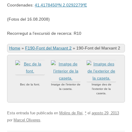
Coordenades:
41.4178450ºN 2.0292279ºE
(Fotos del 16.08.2008)
Recorregut a l’excursió de recerca: R10
Home
»
F190-Font del Marxant 2
»
190-Font del Marxant 2
Bec de la font.
Imatge de l’interior de
Imatge des de
la caseta.
l’exterior de la
caseta.
Esta entrada fue publicada en
Molins de Rei
,
*
el
agosto 29, 2013
por
Marcel Oliveres
.