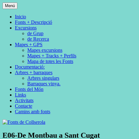
Saltar
Menú
al
Fes Fonts Fent Fonting, font, aigua,
Fonts de Collserola
contenido
Inicio
patrimoni, font natural, spring
Fonts + Descripció
Excursions
de Grup
de Recerca
Mapes + GPS
Mapes excursions
Mapes + Tracks + Perfils
Mapa de totes les Fonts
Documentació:
Arbres + barraques
Arbres singulars
Barraques vinya.
Fonts del Món
Links
Activitats
Contacte
Camins amb fonts
E06-De Montbau a Sant Cugat