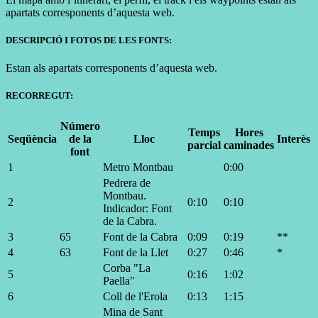
apartats corresponents d’aquesta web.
DESCRIPCIÓ I FOTOS DE LES FONTS:
Estan als apartats corresponents d’aquesta web.
RECORREGUT:
Número
Temps
Hores
Seqüència
de la
Lloc
Interès
parcial
caminades
font
1
Metro Montbau
0:00
Pedrera de
Montbau.
2
0:10
0:10
Indicador: Font
de la Cabra.
3
65
Font de la Cabra
0:09
0:19
**
4
63
Font de la Llet
0:27
0:46
*
Corba "La
5
0:16
1:02
Paella"
6
Coll de l'Erola
0:13
1:15
Mina de Sant