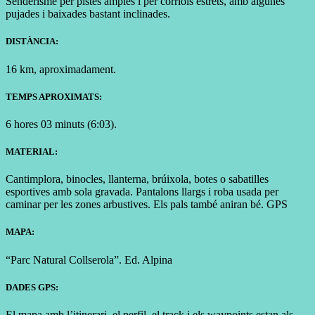
Senderisme per pistes amples i per corriols estrets, amb algunes
pujades i baixades bastant inclinades.
DISTÀNCIA:
16 km, aproximadament.
TEMPS APROXIMATS:
6 hores 03 minuts (6:03).
MATERIAL:
Cantimplora, binocles, llanterna, brúixola, botes o sabatilles
esportives amb sola gravada. Pantalons llargs i roba usada per
caminar per les zones arbustives. Els pals també aniran bé. GPS
MAPA:
“Parc Natural Collserola”. Ed. Alpina
DADES GPS:
El mapa amb l’itinerari, el perfil, el track i els waypoints estan als