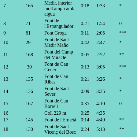
Medir, interior
7
165
0:18
1:33
*
molt ampli amb
aigua
Font de
8
71
0:21
1:54
0
l'Estrangulador
9
61
Font Groga
0:11
2:05
***
Font de Sant
10
29
0:42
2:47
*
Medir Maño
Font del Camp
11
168
0:05
2:52
**
del Miracle
Font de Can
12
30
0:13
3:05
***
Gener
Font de Can
13
135
0:21
3:26
*
Ribas
Font de Sant
14
136
0:09
3:35
*
Sever
Font de Can
15
167
0:35
4:10
0
Borrell
16
Coll 229 m
0:25
4:35
17
145
Font de l'Ermetà
0:14
4:49
**
Font de Sant
18
130
0:24
5:13
**
Vicenç del Bosc