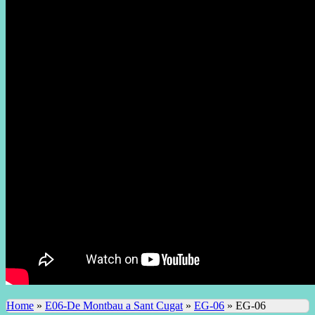
Home
»
E06-De Montbau a Sant Cugat
»
EG-06
»
EG-06