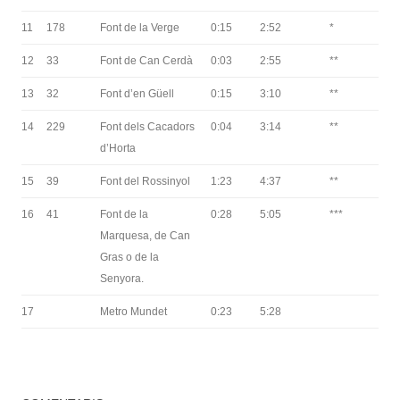
11
178
Font de la Verge
0:15
2:52
*
12
33
Font de Can Cerdà
0:03
2:55
**
13
32
Font d’en Güell
0:15
3:10
**
14
229
Font dels Cacadors
0:04
3:14
**
d’Horta
15
39
Font del Rossinyol
1:23
4:37
**
16
41
Font de la
0:28
5:05
***
Marquesa, de Can
Gras o de la
Senyora.
17
Metro Mundet
0:23
5:28