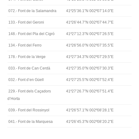
072.- Font de la Salamandra
41º25’36.1″N 002º07’14.0″E
133.- Font del Geroni
41º26’44.7″N 002º07’44.7″E
148.- Font del Pla del Cigró
41º27’12.3″N 002º07’26.5″E
134.- Font del Ferro
41º26’56.0″N 002º07’35.5″E
178.- Font de la Verge
41º27’34.3″N 002º07’29.5″E
033.- Font de Can Cerdà
41º27’35.0″N 002º07’30.3″E
032.- Font d’en Güell
41º27’25.5″N 002º07’52.4″E
229.- Font dels Caçadors
41º27’26.7″N 002º07’51.4″E
d’Horta
039.- Font del Rossinyol
41º26’57.1″N 002º08’28.1″E
041.- Font de la Marquesa
41º26’45.3″N 002º08’20.2″E