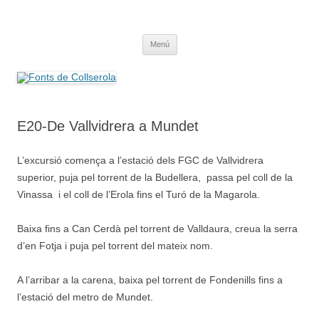
Saltar
al
Fonts de Collserola
contenido
Fes Fonts Fent Fonting, font, aigua, patrimoni, font natural, spring
Menú
E20-De Vallvidrera a Mundet
L’excursió comença a l’estació dels FGC de Vallvidrera
superior, puja pel torrent de la Budellera, passa pel coll de la
Vinassa i el coll de l’Erola fins el Turó de la Magarola.
Baixa fins a Can Cerdà pel torrent de Valldaura, creua la serra
d’en Fotja i puja pel torrent del mateix nom.
A l’arribar a la carena, baixa pel torrent de Fondenills fins a
l’estació del metro de Mundet.