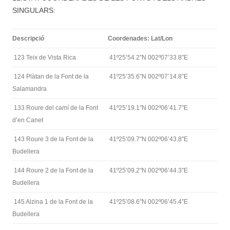
SINGULARS:
Descripció
Coordenades: Lat/Lon
123 Teix de Vista Rica
41º25’54.2″N 002º07’33.8″E
124 Plàtan de la Font de la
41º25’35.6″N 002º07’14.8″E
Salamandra
133 Roure del camí de la Font
41º25’19.1″N 002º06’41.7″E
d’en Canet
143 Roure 3 de la Font de la
41º25’09.7″N 002º06’43.8″E
Budellera
144 Roure 2 de la Font de la
41º25’09.2″N 002º06’44.3″E
Budellera
145 Alzina 1 de la Font de la
41º25’08.6″N 002º06’45.4″E
Budellera