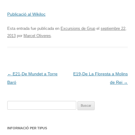
Publicació al Wikiloc
Esta entrada fue publicada en
Excursions de Grup
el
septiembre 22,
2013
por
Marcel Oliveres
.
Navegación
←
E21-De Mundet a Torre
E19-De La Floresta a Molins
de
Baró
de Rei
→
entradas
Buscar:
INFORMACIÓ PER TIPUS