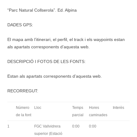
“Parc Natural Collserola”. Ed. Alpina
DADES GPS:
El mapa amb l’itinerari, el perfil, el track i els waypoints estan
als apartats corresponents d’aquesta web.
DESCRIPCIÓ I FOTOS DE LES FONTS:
Estan als apartats corresponents d’aquesta web.
RECORREGUT:
Número
Lloc
Temps
Hores
Interès
de la font
parcial
caminades
1
FGC Vallvidrera
0:00
0:00
superior (Estació