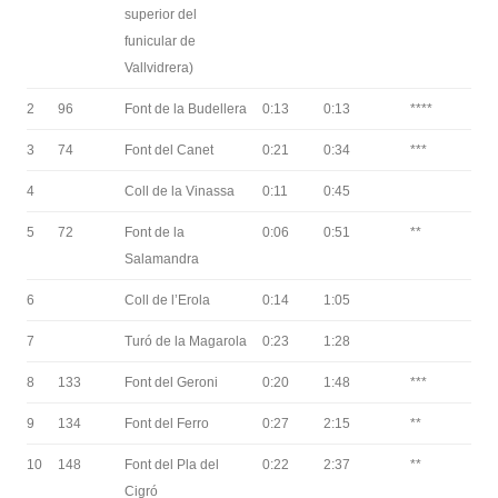
superior del
funicular de
Vallvidrera)
2
96
Font de la Budellera
0:13
0:13
****
3
74
Font del Canet
0:21
0:34
***
4
Coll de la Vinassa
0:11
0:45
5
72
Font de la
0:06
0:51
**
Salamandra
6
Coll de l’Erola
0:14
1:05
7
Turó de la Magarola
0:23
1:28
8
133
Font del Geroni
0:20
1:48
***
9
134
Font del Ferro
0:27
2:15
**
10
148
Font del Pla del
0:22
2:37
**
Cigró