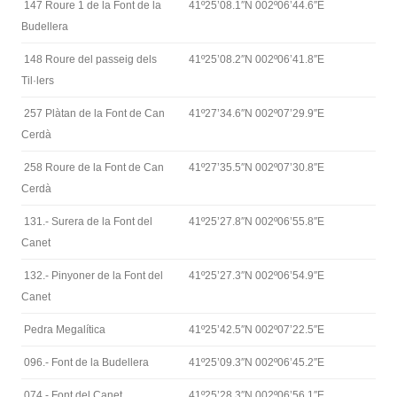
147 Roure 1 de la Font de la
41º25’08.1″N 002º06’44.6″E
Budellera
148 Roure del passeig dels
41º25’08.2″N 002º06’41.8″E
Til·lers
257 Plàtan de la Font de Can
41º27’34.6″N 002º07’29.9″E
Cerdà
258 Roure de la Font de Can
41º27’35.5″N 002º07’30.8″E
Cerdà
131.- Surera de la Font del
41º25’27.8″N 002º06’55.8″E
Canet
132.- Pinyoner de la Font del
41º25’27.3″N 002º06’54.9″E
Canet
Pedra Megalítica
41º25’42.5″N 002º07’22.5″E
096.- Font de la Budellera
41º25’09.3″N 002º06’45.2″E
074.- Font del Canet
41º25’28.3″N 002º06’56.1″E