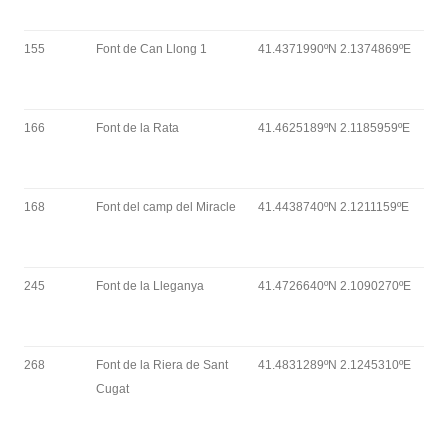
155
Font de Can Llong 1
41.4371990ºN 2.1374869ºE
166
Font de la Rata
41.4625189ºN 2.1185959ºE
168
Font del camp del Miracle
41.4438740ºN 2.1211159ºE
245
Font de la Lleganya
41.4726640ºN 2.1090270ºE
268
Font de la Riera de Sant
41.4831289ºN 2.1245310ºE
Cugat