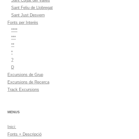
Sant Cugat del Vallès
Sant Feliu de Llobregat
Sant Just Desvern
Fonts per Interès
****
***
**
*
?
D
Excursions de Grup
Excursions de Recerca
Track Excursions
MENUS
Inici:
Fonts + Descripció