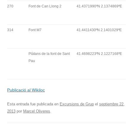
270
Font de Can Llong 2
41.4371990ºN 2.1374869ºE
314
Font M7
41.4411430ºN 2.1401029ºE
Plàtans de la font de Sant
41.4698223ºN 2.1227168ºE
Pau
Publicació al Wikiloc
Esta entrada fue publicada en
Excursions de Grup
el
septiembre 22,
2013
por
Marcel Oliveres
.