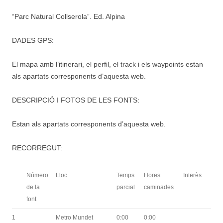
“Parc Natural Collserola”. Ed. Alpina
DADES GPS:
El mapa amb l’itinerari, el perfil, el track i els waypoints estan
als apartats corresponents d’aquesta web.
DESCRIPCIÓ I FOTOS DE LES FONTS:
Estan als apartats corresponents d’aquesta web.
RECORREGUT:
Número
Lloc
Temps
Hores
Interès
de la
parcial
caminades
font
1
Metro Mundet
0:00
0:00