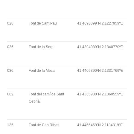
028
Font de Sant Pau
41.4696099ºN 2.1227959ºE
035
Font de la Serp
41.4394089ºN 2.1340770ºE
036
Font de la Meca
41.4409390ºN 2.1331769ºE
062
Font del camí de Sant
41.4365980ºN 2.1360559ºE
Cebrià
135
Font de Can Ribes
41.4466469ºN 2.1184819ºE