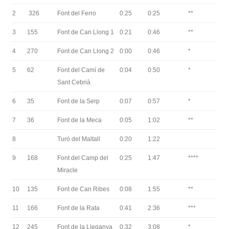
2
326
Font del Ferro
0:25
0:25
**
3
155
Font de Can Llong 1
0:21
0:46
**
4
270
Font de Can Llong 2
0:00
0:46
*
5
62
Font del Camí de
0:04
0:50
*
Sant Cebrià
6
35
Font de la Serp
0:07
0:57
*
7
36
Font de la Meca
0:05
1:02
**
8
Turó del Maltall
0:20
1:22
9
168
Font del Camp del
0:25
1:47
****
Miracle
10
135
Font de Can Ribes
0:08
1:55
**
11
166
Font de la Rata
0:41
2:36
***
12
245
Font de la Lleganya
0:32
3:08
*