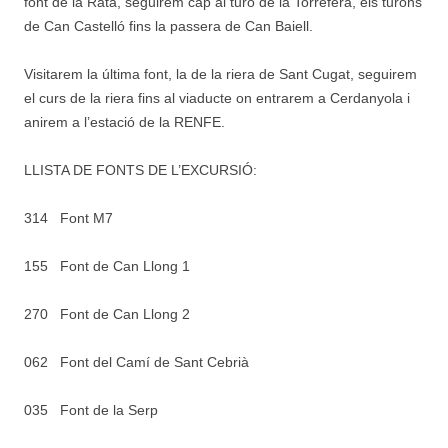
font de la Rata, seguirem cap al turó de la Torrefera, els turons
de Can Castelló fins la passera de Can Baiell.
Visitarem la última font, la de la riera de Sant Cugat, seguirem
el curs de la riera fins al viaducte on entrarem a Cerdanyola i
anirem a l’estació de la RENFE.
LLISTA DE FONTS DE L’EXCURSIÓ:
314 Font M7
155 Font de Can Llong 1
270 Font de Can Llong 2
062 Font del Camí de Sant Cebrià
035 Font de la Serp