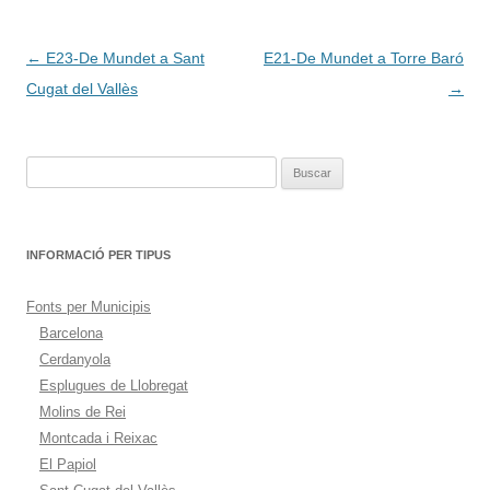
Navegación
←
E23-De Mundet a Sant
E21-De Mundet a Torre Baró
de
Cugat del Vallès
→
entradas
Buscar:
INFORMACIÓ PER TIPUS
Fonts per Municipis
Barcelona
Cerdanyola
Esplugues de Llobregat
Molins de Rei
Montcada i Reixac
El Papiol