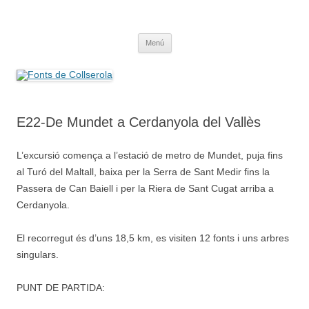
Saltar
al
Fonts de Collserola
contenido
Fes Fonts Fent Fonting, font, aigua, patrimoni, font natural, spring
Menú
E22-De Mundet a Cerdanyola del Vallès
L’excursió comença a l’estació de metro de Mundet, puja fins
al Turó del Maltall, baixa per la Serra de Sant Medir fins la
Passera de Can Baiell i per la Riera de Sant Cugat arriba a
Cerdanyola.
El recorregut és d’uns 18,5 km, es visiten 12 fonts i uns arbres
singulars.
PUNT DE PARTIDA: