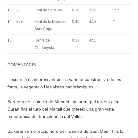
13
28
Font de Sant Pau
0:30
3:38
****
14
268
Font de la Riera de
0:40
4:18
*
Sant Cugat
15
Renfe de
0:37
4:55
Cerdanyola
COMENTARIS:
L’excursió és interessant per la varietat constructiva de les
fonts, la vegetació i les vistes panoràmiques.
Sortirem de l’estació de Mundet i pujarem pel torrent d’en
Duran fins al turó del Maltall que ofereix una gran vista
panoràmica del Barcelonès i del Vallès.
Baixarem en direcció nord per la serra de Sant Medir fins la