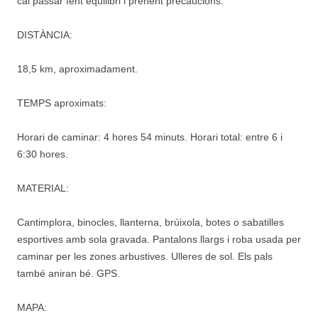
cal passar fent equilibri i prenent precaucions.
DISTÀNCIA:
18,5 km, aproximadament.
TEMPS aproximats:
Horari de caminar: 4 hores 54 minuts. Horari total: entre 6 i
6:30 hores.
MATERIAL:
Cantimplora, binocles, llanterna, brúixola, botes o sabatilles
esportives amb sola gravada. Pantalons llargs i roba usada per
caminar per les zones arbustives. Ulleres de sol. Els pals
també aniran bé. GPS.
MAPA: