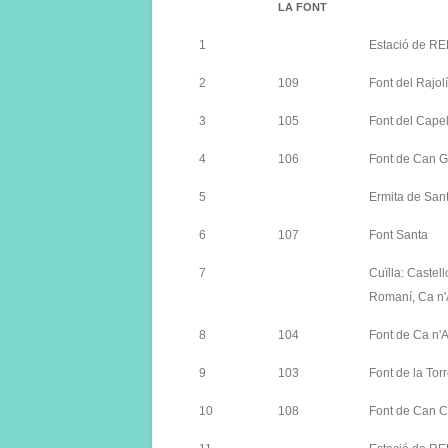
LA FONT
1
Estació de RE
2
109
Font del Rajolí
3
105
Font del Capel
4
106
Font de Can G
5
Ermita de San
6
107
Font Santa
7
Cuïlla: Castel
Romaní, Ca n
8
104
Font de Ca n'
9
103
Font de la Tor
10
108
Font de Can C