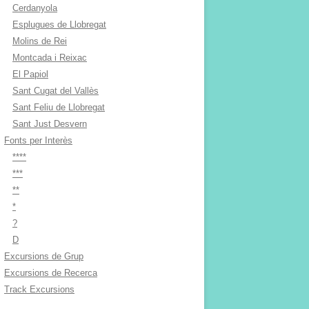
Cerdanyola
Esplugues de Llobregat
Molins de Rei
Montcada i Reixac
El Papiol
Sant Cugat del Vallès
Sant Feliu de Llobregat
Sant Just Desvern
Fonts per Interès
****
***
**
*
?
D
Excursions de Grup
Excursions de Recerca
Track Excursions