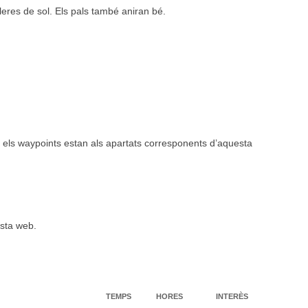
leres de sol. Els pals també aniran bé.
ck i els waypoints estan als apartats corresponents d’aquesta
esta web.
TEMPS
HORES
INTERÈS