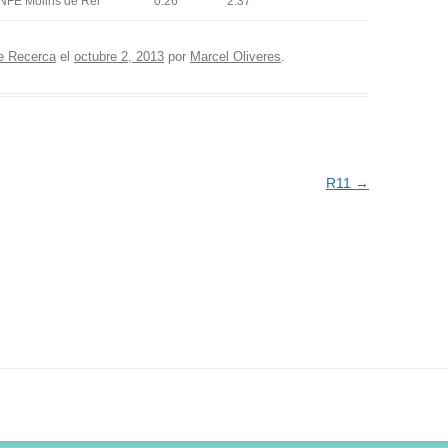
NFE Molins de Rei
0:26
2:37
e Recerca
el
octubre 2, 2013
por
Marcel Oliveres
.
R11
→