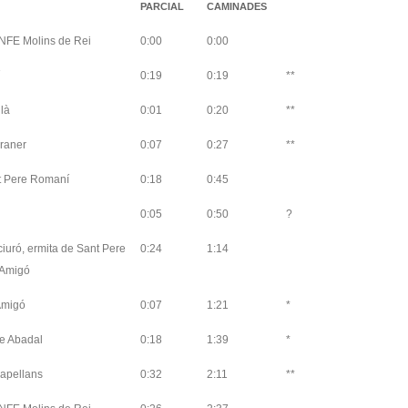
PARCIAL
CAMINADES
NFE Molins de Rei
0:00
0:00
0:19
0:19
**
là
0:01
0:20
**
raner
0:07
0:27
**
t Pere Romaní
0:18
0:45
0:05
0:50
?
lciuró, ermita de Sant Pere
0:24
1:14
'Amigó
Amigó
0:07
1:21
*
re Abadal
0:18
1:39
*
apellans
0:32
2:11
**