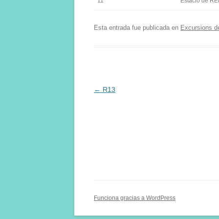
11
Estació de RE
Esta entrada fue publicada en
Excursions d
Navegación
←
R13
de
entradas
Funciona gracias a WordPress