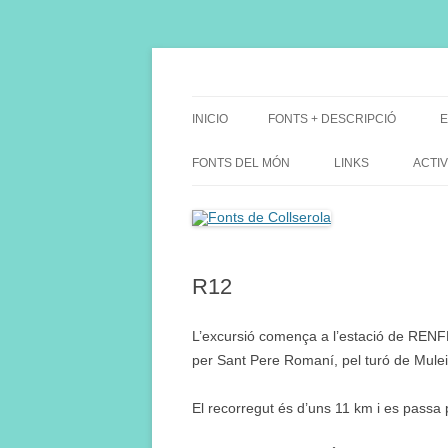
Saltar
al
contenido
Fes Fonts Fent Fonting, font, aigua, patrimon
Fonts de Collserola
INICIO
FONTS + DESCRIPCIÓ
E
FONTS DEL MÓN
LINKS
ACTIV
R12
L’excursió comença a l’estació de RENFE
per Sant Pere Romaní, pel turó de Mulei 
El recorregut és d’uns 11 km i es passa 