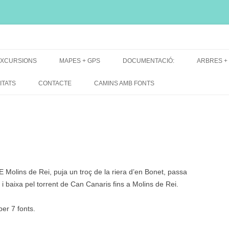
i, font natural, spring
XCURSIONS
MAPES + GPS
DOCUMENTACIÓ:
ARBRES +
DE GRUP
MAPES EXCURSIONS
ARBRES 
ITATS
CONTACTE
CAMINS AMB FONTS
DE RECERCA
MAPES + TRACKS + PERFILS
BARRAQUE
MAPA DE TOTES LES FONTS
 Molins de Rei, puja un troç de la riera d’en Bonet, passa
i baixa pel torrent de Can Canaris fins a Molins de Rei.
per 7 fonts.