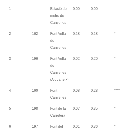
1
Estació de
0:00
0:00
metro de
Canyelles
2
162
Font Vella
0:18
0:18
*
de
Canyelles
3
196
Font Vella
0:02
0:20
*
de
Canyelles
(Aiguaneix)
4
160
Font
0:08
0:28
****
Canyelles
5
198
Font de la
0:07
0:35
*
Carretera
6
197
Font del
0:01
0:36
*