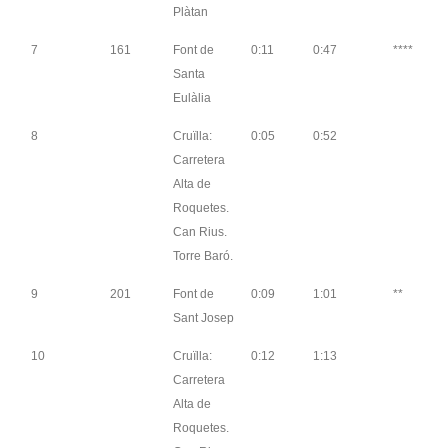
Plàtan
7
161
Font de
0:11
0:47
****
Santa
Eulàlia
8
Cruïlla:
0:05
0:52
Carretera
Alta de
Roquetes.
Can Rius.
Torre Baró.
9
201
Font de
0:09
1:01
**
Sant Josep
10
Cruïlla:
0:12
1:13
Carretera
Alta de
Roquetes.