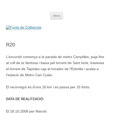
Saltar
al
Fonts de Collserola
contenido
Fes Fonts Fent Fonting, font, aigua, patrimoni, font natural, spring
Menú
R20
L’excursió comença a la parada de metro Canyelles, puja fins
al coll de la Ventosa i baixa pel torrent de Sant Iscle, travessa
el torrent de Tapioles cap al mirador de l’Estrella i acaba a
l’estació de Metro Can Cuiàs.
El recorregut és d’uns 16 km i es passa per 15 fonts.
DATA DE REALITZACIÓ:
El 18.10.2008 per Marcel.