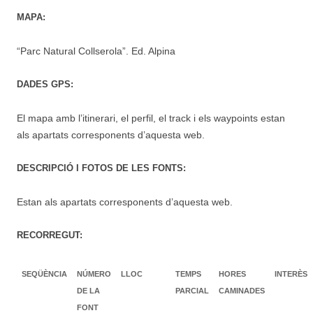
MAPA:
“Parc Natural Collserola”. Ed. Alpina
DADES GPS:
El mapa amb l’itinerari, el perfil, el track i els waypoints estan
als apartats corresponents d’aquesta web.
DESCRIPCIÓ I FOTOS DE LES FONTS:
Estan als apartats corresponents d’aquesta web.
RECORREGUT:
SEQÜÈNCIA
NÚMERO
LLOC
TEMPS
HORES
INTERÈS
DE LA
PARCIAL
CAMINADES
FONT