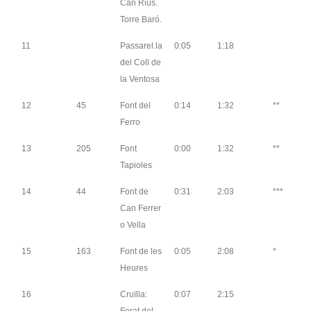
Can Rius.
Torre Baró.
11
Passarel.la
0:05
1:18
del Coll de
la Ventosa
12
45
Font del
0:14
1:32
**
Ferro
13
205
Font
0:00
1:32
**
Tapioles
14
44
Font de
0:31
2:03
***
Can Ferrer
o Vella
15
163
Font de les
0:05
2:08
*
Heures
16
Cruïlla:
0:07
2:15