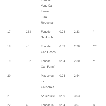
Forat del
Vent. Can
Lloses.
Turó
Roquetes.
17
183
Font de
0:08
2:23
*
Sant Iscle
18
43
Font de
0:03
2:26
***
Can Lloses
19
182
Font de
0:04
2:30
**
Can Fermí
20
Mausoleu
0:24
2:54
de
Collserola
21
Aqüeducte
0:09
3:03
22
42
Font de la
0:04
3:07
D