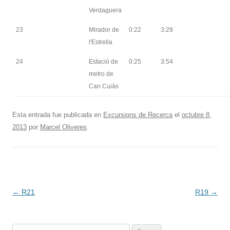
Verdaguera
23
Mirador de
0:22
3:29
l'Estrella
24
Estació de
0:25
3:54
metro de
Can Cuiàs
Esta entrada fue publicada en
Excursions de Recerca
el
octubre 8,
2013
por
Marcel Oliveres
.
Navegación
←
R21
R19
→
de
entradas
Buscar: