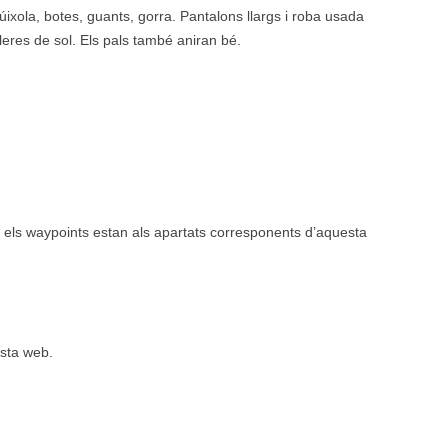
úixola, botes, guants, gorra. Pantalons llargs i roba usada
leres de sol. Els pals també aniran bé.
ck i els waypoints estan als apartats corresponents d’aquesta
esta web.