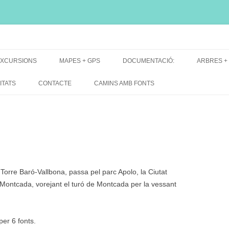
i, font natural, spring
XCURSIONS
MAPES + GPS
DOCUMENTACIÓ:
ARBRES +
DE GRUP
MAPES EXCURSIONS
ARBRES 
ITATS
CONTACTE
CAMINS AMB FONTS
DE RECERCA
MAPES + TRACKS + PERFILS
BARRAQUE
MAPA DE TOTES LES FONTS
Torre Baró-Vallbona, passa pel parc Apolo, la Ciutat
Montcada, vorejant el turó de Montcada per la vessant
per 6 fonts.