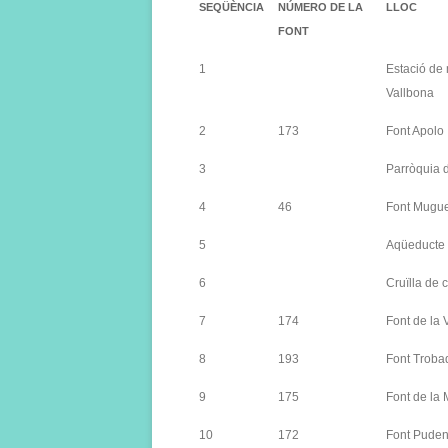
SEQÜÈNCIA
NÚMERO DE LA
LLOC
FONT
1
Estació de 
Vallbona
2
173
Font Apolo
3
Parròquia 
4
46
Font Mugu
5
Aqüeducte
6
Cruïlla de c
7
174
Font de la 
8
193
Font Troba
9
175
Font de la 
10
172
Font Puden