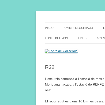
Saltar
al
contenido
Fes Fonts Fent Fonting, font, aigua, patrimon
Fonts de Collserola
INICIO
FONTS + DESCRIPCIÓ
E
FONTS DEL MÓN
LINKS
ACTIV
R22
L’excursió comença a l’estació de metro 
Meridiana i acaba a l’estació de RENFE 
oest.
El recorregut és d’uns 10 km i es passa 