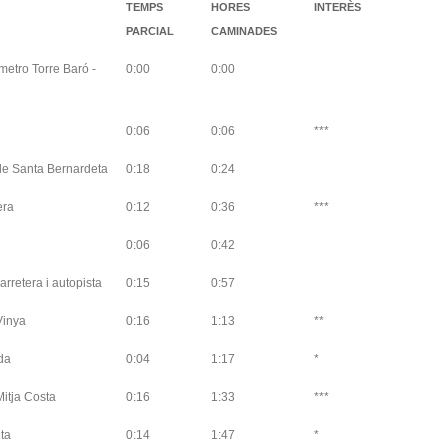
TEMPS
HORES
INTERÈS
PARCIAL
CAMINADES
metro Torre Baró -
0:00
0:00
0:06
0:06
***
de Santa Bernardeta
0:18
0:24
era
0:12
0:36
***
0:06
0:42
arretera i autopista
0:15
0:57
Vinya
0:16
1:13
**
da
0:04
1:17
*
Mitja Costa
0:16
1:33
***
ta
0:14
1:47
*