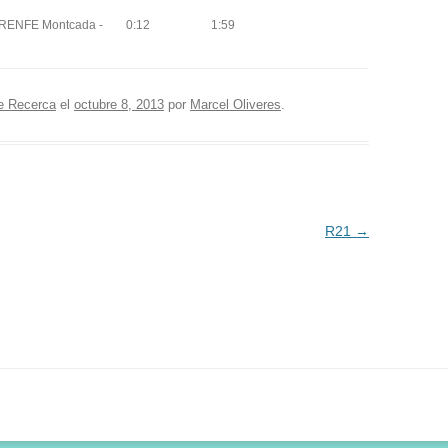
 RENFE Montcada -
0:12
1:59
e Recerca
el
octubre 8, 2013
por
Marcel Oliveres
.
R21
→