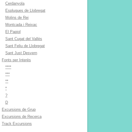
Cerdanyola
Esplugues de Llobregat
Molins de Rei
Montcada i Reixac
El Papiol
Sant Cugat del Vallès
Sant Feliu de Llobregat
Sant Just Desvern
Fonts per Interès
****
***
**
*
?
D
Excursions de Grup
Excursions de Recerca
Track Excursions