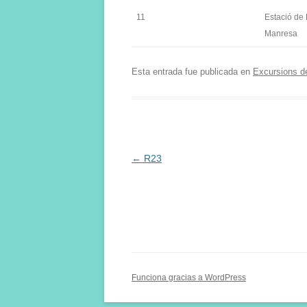
11
Estació de
Manresa
Esta entrada fue publicada en
Excursions d
Navegación
←
R23
de
entradas
Funciona gracias a WordPress