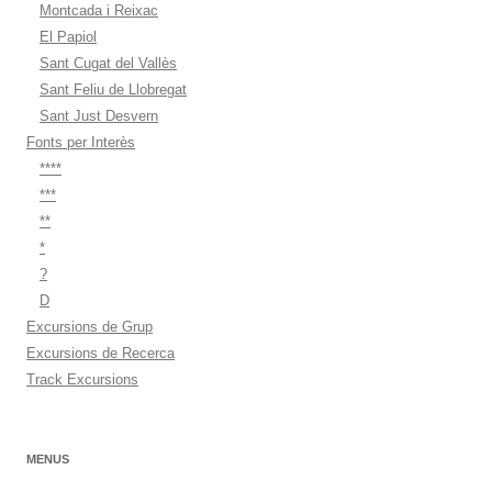
Montcada i Reixac
El Papiol
Sant Cugat del Vallès
Sant Feliu de Llobregat
Sant Just Desvern
Fonts per Interès
****
***
**
*
?
D
Excursions de Grup
Excursions de Recerca
Track Excursions
MENUS