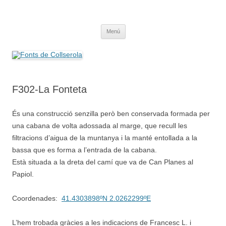
Saltar
al
Fonts de Collserola
contenido
Fes Fonts Fent Fonting, font, aigua, patrimoni, font natural, spring
Menú
F302-La Fonteta
És una construcció senzilla però ben conservada formada per
una cabana de volta adossada al marge, que recull les
filtracions d’aigua de la muntanya i la manté entollada a la
bassa que es forma a l’entrada de la cabana.
Està situada a la dreta del camí que va de Can Planes al
Papiol.
Coordenades:
41.4303898ºN 2.0262299ºE
L’hem trobada gràcies a les indicacions de Francesc L. i