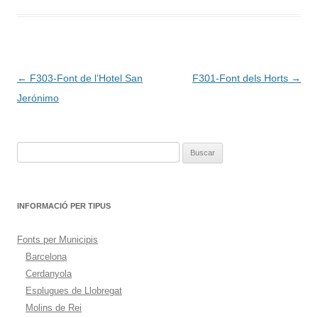
Navegación
←
F303-Font de l’Hotel San
F301-Font dels Horts
→
de
Jerónimo
entradas
Buscar:
INFORMACIÓ PER TIPUS
Fonts per Municipis
Barcelona
Cerdanyola
Esplugues de Llobregat
Molins de Rei