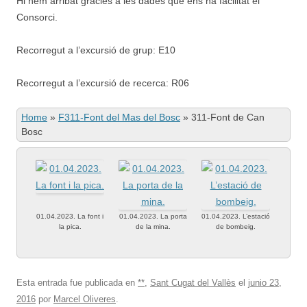
Hi hem arribat gràcies a les dades que ens ha facilitat el
Consorci.
Recorregut a l’excursió de grup: E10
Recorregut a l’excursió de recerca: R06
Home
»
F311-Font del Mas del Bosc
»
311-Font de Can
Bosc
01.04.2023. La font i
01.04.2023. La porta
01.04.2023. L’estació
la pica.
de la mina.
de bombeig.
Esta entrada fue publicada en
**
,
Sant Cugat del Vallès
el
junio 23,
2016
por
Marcel Oliveres
.