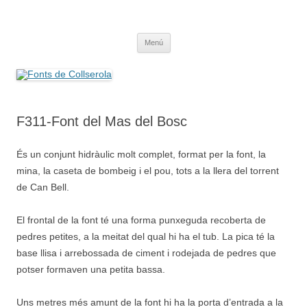
Saltar
al
Fonts de Collserola
contenido
Fes Fonts Fent Fonting, font, aigua, patrimoni, font natural, spring
Menú
F311-Font del Mas del Bosc
És un conjunt hidràulic molt complet, format per la font, la
mina, la caseta de bombeig i el pou, tots a la llera del torrent
de Can Bell.
El frontal de la font té una forma punxeguda recoberta de
pedres petites, a la meitat del qual hi ha el tub. La pica té la
base llisa i arrebossada de ciment i rodejada de pedres que
potser formaven una petita bassa.
Uns metres més amunt de la font hi ha la porta d’entrada a la