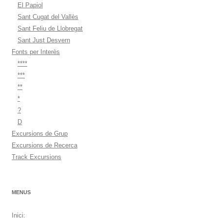
El Papiol
Sant Cugat del Vallès
Sant Feliu de Llobregat
Sant Just Desvern
Fonts per Interès
****
***
**
*
?
D
Excursions de Grup
Excursions de Recerca
Track Excursions
MENUS
Inici: