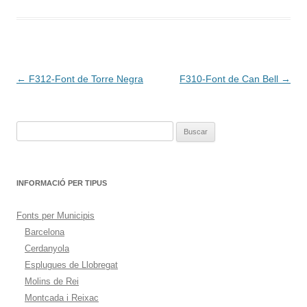
Navegación
←
F312-Font de Torre Negra
F310-Font de Can Bell
→
de
entradas
Buscar:
INFORMACIÓ PER TIPUS
Fonts per Municipis
Barcelona
Cerdanyola
Esplugues de Llobregat
Molins de Rei
Montcada i Reixac