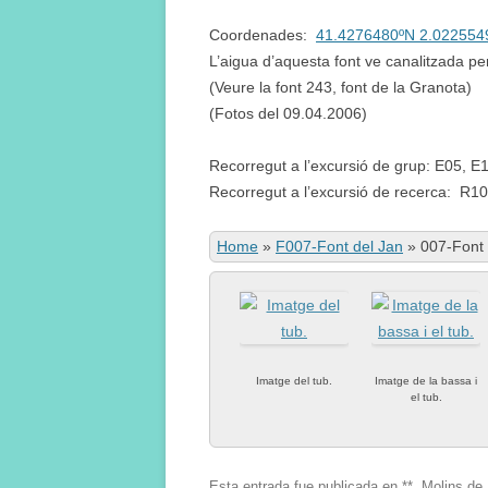
Coordenades:
41.4276480ºN 2.022554
L’aigua d’aquesta font ve canalitzada per
(Veure la font 243, font de la Granota)
(Fotos del 09.04.2006)
Recorregut a l’excursió de grup: E05, E
Recorregut a l’excursió de recerca: R10
Home
»
F007-Font del Jan
»
007-Font 
Imatge del tub.
Imatge de la bassa i
el tub.
Esta entrada fue publicada en
**
,
Molins de 