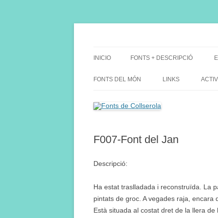
Saltar
al
contenido
Fes Fonts Fent Fonting, font, aigua, patrimon
Fonts de Collserola
INICIO
FONTS + DESCRIPCIÓ
E
FONTS DEL MÓN
LINKS
ACTIV
F007-Font del Jan
Descripció:
Ha estat traslladada i reconstruïda. La pa
pintats de groc. A vegades raja, encara 
Està situada al costat dret de la llera d