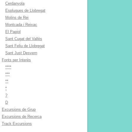
Cerdanyola
Esplugues de Llobregat
Molins de Rei
Montcada i Reixac
El Papiol
Sant Cugat del Vallès
Sant Feliu de Llobregat
Sant Just Desvern
Fonts per Interès
****
***
**
*
?
D
Excursions de Grup
Excursions de Recerca
Track Excursions