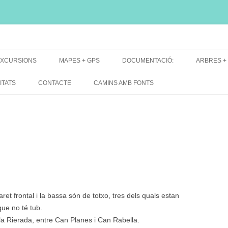
i, font natural, spring
XCURSIONS
MAPES + GPS
DOCUMENTACIÓ:
ARBRES +
DE GRUP
MAPES EXCURSIONS
ARBRES 
ITATS
CONTACTE
CAMINS AMB FONTS
DE RECERCA
MAPES + TRACKS + PERFILS
BARRAQUE
MAPA DE TOTES LES FONTS
ret frontal i la bassa són de totxo, tres dels quals estan
que no té tub.
e la Rierada, entre Can Planes i Can Rabella.