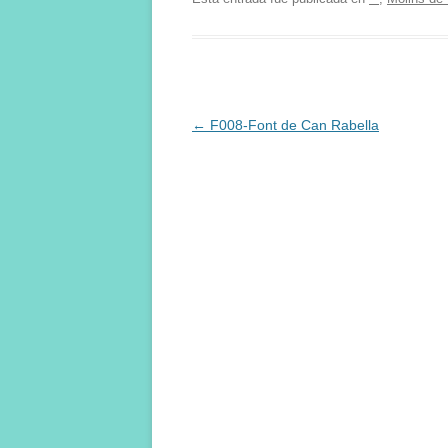
Navegación
←
F008-Font de Can Rabella
de
entradas