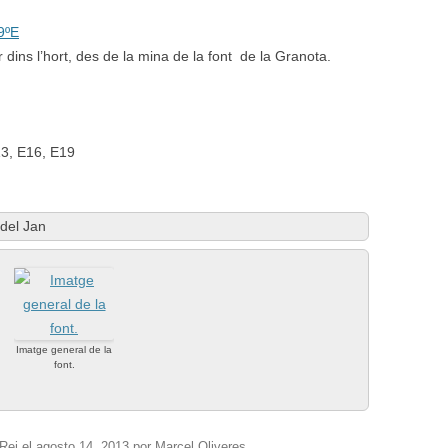
9ºE
 dins l’hort, des de la mina de la font de la Granota.
13, E16, E19
del Jan
Imatge general de la
font.
Rei
el
agosto 14, 2013
por
Marcel Oliveres
.