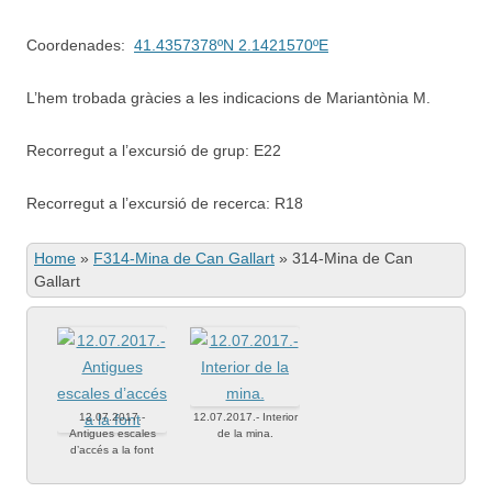
Coordenades:
41.4357378ºN 2.1421570ºE
L’hem trobada gràcies a les indicacions de Mariantònia M.
Recorregut a l’excursió de grup: E22
Recorregut a l’excursió de recerca: R18
Home
»
F314-Mina de Can Gallart
»
314-Mina de Can
Gallart
12.07.2017.-
12.07.2017.- Interior
Antigues escales
de la mina.
d’accés a la font