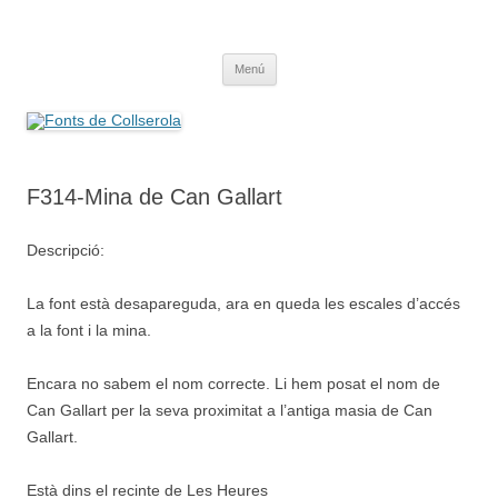
Saltar
al
Fonts de Collserola
contenido
Fes Fonts Fent Fonting, font, aigua, patrimoni, font natural, spring
Menú
F314-Mina de Can Gallart
Descripció:
La font està desapareguda, ara en queda les escales d’accés
a la font i la mina.
Encara no sabem el nom correcte. Li hem posat el nom de
Can Gallart per la seva proximitat a l’antiga masia de Can
Gallart.
Està dins el recinte de Les Heures