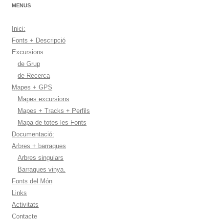
MENUS
Inici:
Fonts + Descripció
Excursions
de Grup
de Recerca
Mapes + GPS
Mapes excursions
Mapes + Tracks + Perfils
Mapa de totes les Fonts
Documentació:
Arbres + barraques
Arbres singulars
Barraques vinya.
Fonts del Món
Links
Activitats
Contacte