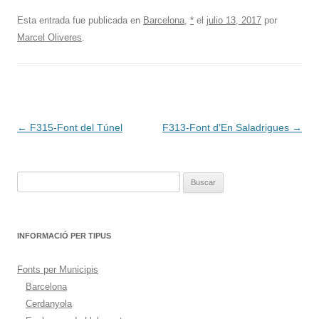
Esta entrada fue publicada en
Barcelona
,
*
el
julio 13, 2017
por
Marcel Oliveres
.
Navegación
←
F315-Font del Túnel
F313-Font d’En Saladrigues
→
de
entradas
Buscar:
INFORMACIÓ PER TIPUS
Fonts per Municipis
Barcelona
Cerdanyola