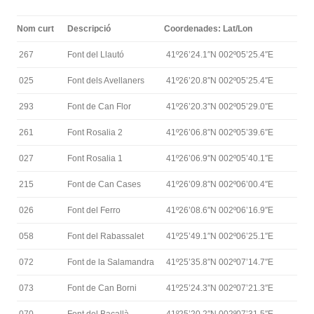
Nom curt
Descripció
Coordenades: Lat/Lon
267
Font del Llautó
41º26’24.1″N 002º05’25.4″E
025
Font dels Avellaners
41º26’20.8″N 002º05’25.4″E
293
Font de Can Flor
41º26’20.3″N 002º05’29.0″E
261
Font Rosalia 2
41º26’06.8″N 002º05’39.6″E
027
Font Rosalia 1
41º26’06.9″N 002º05’40.1″E
215
Font de Can Cases
41º26’09.8″N 002º06’00.4″E
026
Font del Ferro
41º26’08.6″N 002º06’16.9″E
058
Font del Rabassalet
41º25’49.1″N 002º06’25.1″E
072
Font de la Salamandra
41º25’35.8″N 002º07’14.7″E
073
Font de Can Borni
41º25’24.3″N 002º07’21.3″E