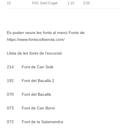
15
FGC Sant Cugat
1:15
3:55
Es poden veure les fonts al menú Fonts de
https://www.fontscollserola.com/
Llista de les fonts de l’excursió
214 Font de Can Solé
192 Font del Bacallà 2
070 Font del Bacallà
073 Font de Can Borni
072 Font de la Salamandra