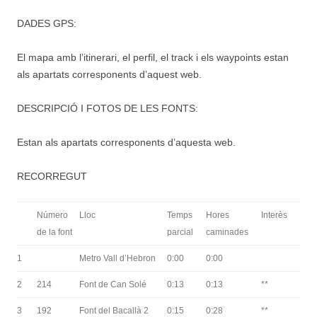
DADES GPS:
El mapa amb l’itinerari, el perfil, el track i els waypoints estan
als apartats corresponents d’aquest web.
DESCRIPCIÓ I FOTOS DE LES FONTS:
Estan als apartats corresponents d’aquesta web.
RECORREGUT
Número
Lloc
Temps
Hores
Interès
de la font
parcial
caminades
1
Metro Vall d’Hebron
0:00
0:00
2
214
Font de Can Solé
0:13
0:13
**
3
192
Font del Bacallà 2
0:15
0:28
**