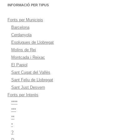
INFORMACIÓ PER TIPUS
Fonts per Municipis
Barcelona
Cerdanyola
Esplugues de Llobregat
Molins de Rei
Montcada i Reixac
El Papiol
Sant Cugat del Vallès
Sant Feliu de Llobregat
Sant Just Desvern
Fonts per Interès
****
***
**
*
?
D