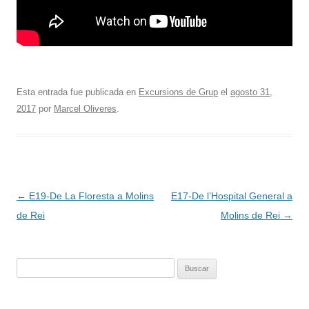
Esta entrada fue publicada en
Excursions de Grup
el
agosto 31,
2017
por
Marcel Oliveres
.
Navegación
←
E19-De La Floresta a Molins
E17-De l’Hospital General a
de
de Rei
Molins de Rei
→
entradas
Buscar: