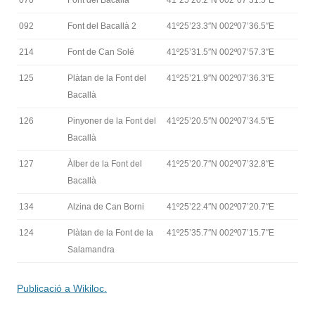
070
Font del Bacallà
41º25’20.2″N 002º07’31.5″E
092
Font del Bacallà 2
41º25’23.3″N 002º07’36.5″E
214
Font de Can Solé
41º25’31.5″N 002º07’57.3″E
125
Plàtan de la Font del
41º25’21.9″N 002º07’36.3″E
Bacallà
126
Pinyoner de la Font del
41º25’20.5″N 002º07’34.5″E
Bacallà
127
Àlber de la Font del
41º25’20.7″N 002º07’32.8″E
Bacallà
134
Alzina de Can Borni
41º25’22.4″N 002º07’20.7″E
124
Plàtan de la Font de la
41º25’35.7″N 002º07’15.7″E
Salamandra
Publicació a Wikiloc.