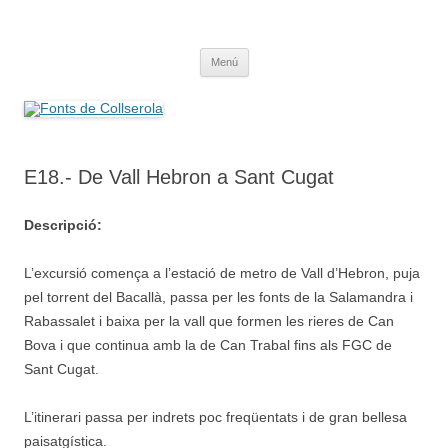
Saltar
al
Fonts de Collserola
contenido
Fes Fonts Fent Fonting, font, aigua, patrimoni, font natural, spring
Menú
E18.- De Vall Hebron a Sant Cugat
Descripció:
L’excursió comença a l’estació de metro de Vall d’Hebron, puja
pel torrent del Bacallà, passa per les fonts de la Salamandra i
Rabassalet i baixa per la vall que formen les rieres de Can
Bova i que continua amb la de Can Trabal fins als FGC de
Sant Cugat.
L’itinerari passa per indrets poc freqüentats i de gran bellesa
paisatgística.