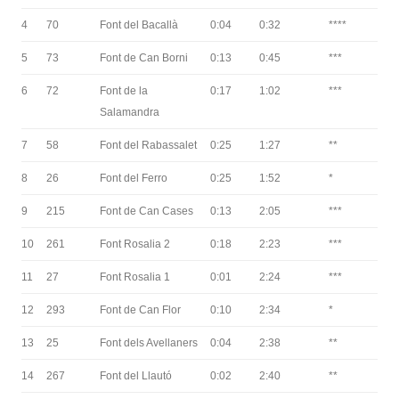
4
70
Font del Bacallà
0:04
0:32
****
5
73
Font de Can Borni
0:13
0:45
***
6
72
Font de la
0:17
1:02
***
Salamandra
7
58
Font del Rabassalet
0:25
1:27
**
8
26
Font del Ferro
0:25
1:52
*
9
215
Font de Can Cases
0:13
2:05
***
10
261
Font Rosalia 2
0:18
2:23
***
11
27
Font Rosalia 1
0:01
2:24
***
12
293
Font de Can Flor
0:10
2:34
*
13
25
Font dels Avellaners
0:04
2:38
**
14
267
Font del Llautó
0:02
2:40
**