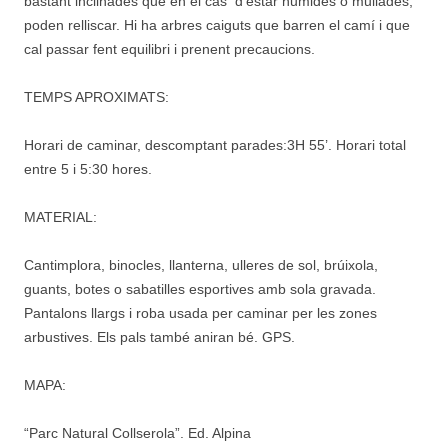
bastant inclinades que en el cas d’estar humides o mullades,
poden relliscar. Hi ha arbres caiguts que barren el camí i que
cal passar fent equilibri i prenent precaucions.
TEMPS APROXIMATS:
Horari de caminar, descomptant parades:3H 55’. Horari total
entre 5 i 5:30 hores.
MATERIAL:
Cantimplora, binocles, llanterna, ulleres de sol, brúixola,
guants, botes o sabatilles esportives amb sola gravada.
Pantalons llargs i roba usada per caminar per les zones
arbustives. Els pals també aniran bé. GPS.
MAPA:
“Parc Natural Collserola”. Ed. Alpina