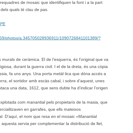
 requadres de mosaic que identifiquen la font i a la part
 dels quals té clau de pas.
0ºE
969/photos/a.345705028936911/1090726841101389/?
os murals de ceràmica. El de l’esquerra, és l’original que va
giosa, durant la guerra civil. I el de la dreta, és una còpia
ssia, fa uns anys. Una porta metàl·lica que dóna accés a
squerra, el sortidor amb escàs cabal, i sobre d’aquest, unes
taca una data, 1612, que sens dubte ha d’indicar l’origen
explotada com manantial pels propietaris de la masia, que
rcialitzaven en garrafes, que ells mateixos
al. D’aquí, el nom que resa en el mosaic «Manantial
aquesta servia per complementar la distribució de llet,