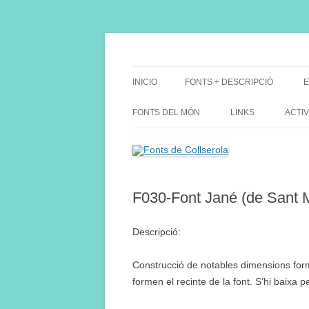
Saltar
al
contenido
Fes Fonts Fent Fonting, font, aigua, patrimon
Fonts de Collserola
INICIO
FONTS + DESCRIPCIÓ
E
FONTS DEL MÓN
LINKS
ACTIV
F030-Font Jané (de Sant 
Descripció:
Construcció de notables dimensions form
formen el recinte de la font. S’hi baixa 