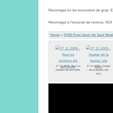
Recorregut en les excursions de grup: 
Recorregut a l’excursió de recerca: R24
Home
»
F030-Font Jané (de Sant Medi
27.11.2005.- Aquí es
27.11.2005.- Imatge
mostren els dos dolls.
de la bassa i els
tubs.