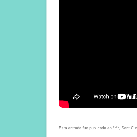
Esta entrada fue publicada en
****
,
Sant Cug