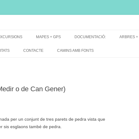
i, font natural, spring
XCURSIONS
MAPES + GPS
DOCUMENTACIÓ:
ARBRES +
DE GRUP
MAPES EXCURSIONS
ARBRES 
ITATS
CONTACTE
CAMINS AMB FONTS
DE RECERCA
MAPES + TRACKS + PERFILS
BARRAQUE
MAPA DE TOTES LES FONTS
Medir o de Can Gener)
ada per un conjunt de tres parets de pedra vista que
per sis esglaons també de pedra.