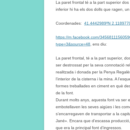
La paret frontal té a la part superior dos
inferior hi ha els dos dolls que ragen, un
Coordenades:
41.4442989ºN 2.118977
https://m.facebook.com/345681115605
type=3&source=48
, ens diu:
La paret frontal, té a la part superior, d
ser destrossat per la seva connotació reli
realitzada i donada per la Penya Regalè
l’interior de la cisterna i la mina. A l’e
formes treballades en ciment en què des
de la font.
Durant molts anys, aquesta font va ser 
embotellaven les seves aigües i les come
s’encarregaven de transportar a la capit
Jané». Encara que d’escassa producció, 
que era la principal font d’ingressos.