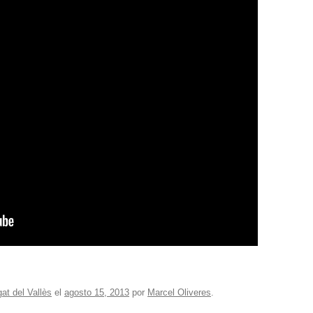
at del Vallès
el
agosto 15, 2013
por
Marcel Oliveres
.