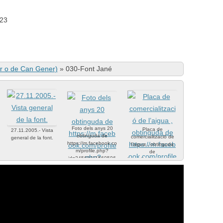
E23
r o de Can Gener)
»
030-Font Jané
Foto dels anys 20
Placa de
27.11.2005.- Vista
obtinguda de
comercialització de
general de la font.
https://m.facebook.co
l’aigua , obtinguda
m/profile.php?
de
id=34568111560596
https://m.facebook.co
9&ref=content_filter
m/profile.php?
id=34568111560596
9&ref=content_filter