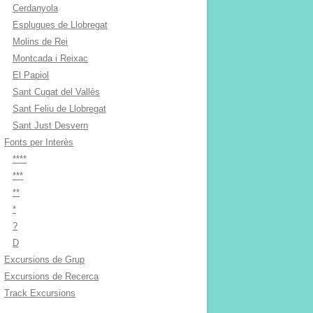
Cerdanyola
Esplugues de Llobregat
Molins de Rei
Montcada i Reixac
El Papiol
Sant Cugat del Vallès
Sant Feliu de Llobregat
Sant Just Desvern
Fonts per Interès
****
***
**
*
?
D
Excursions de Grup
Excursions de Recerca
Track Excursions