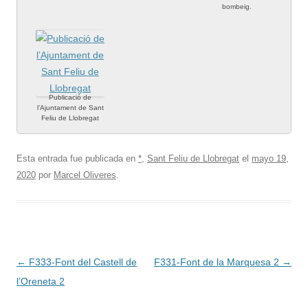
bombeig.
Publicació de
l’Ajuntament de Sant
Feliu de Llobregat
Esta entrada fue publicada en
*
,
Sant Feliu de Llobregat
el
mayo 19,
2020
por
Marcel Oliveres
.
Navegación
←
F333-Font del Castell de
F331-Font de la Marquesa 2
→
de
l’Oreneta 2
entradas