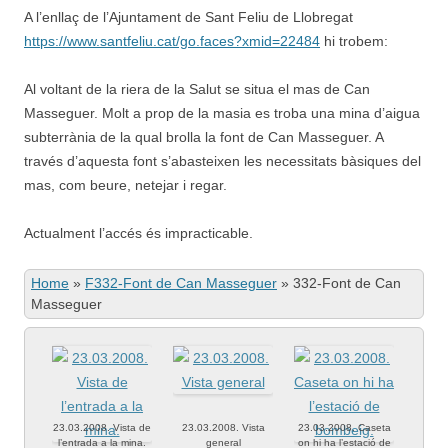
A l’enllaç de l’Ajuntament de Sant Feliu de Llobregat
https://www.santfeliu.cat/go.faces?xmid=22484
hi trobem:
Al voltant de la riera de la Salut se situa el mas de Can
Masseguer. Molt a prop de la masia es troba una mina d’aigua
subterrània de la qual brolla la font de Can Masseguer. A
través d’aquesta font s’abasteixen les necessitats bàsiques del
mas, com beure, netejar i regar.
Actualment l’accés és impracticable.
Home
»
F332-Font de Can Masseguer
»
332-Font de Can
Masseguer
23.03.2008. Vista de
23.03.2008. Vista
23.03.2008. Caseta
l’entrada a la mina.
general
on hi ha l’estació de