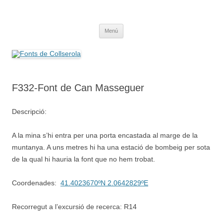
Saltar
al
Fonts de Collserola
contenido
Fes Fonts Fent Fonting, font, aigua, patrimoni, font natural, spring
Menú
F332-Font de Can Masseguer
Descripció:
A la mina s’hi entra per una porta encastada al marge de la
muntanya. A uns metres hi ha una estació de bombeig per sota
de la qual hi hauria la font que no hem trobat.
Coordenades:
41.4023670ºN 2.0642829ºE
Recorregut a l’excursió de recerca: R14