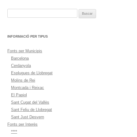
entradas
Buscar:
INFORMACIÓ PER TIPUS
Fonts per Municipis
Barcelona
Cerdanyola
Esplugues de Llobregat
Molins de Rei
Montcada i Reixac
El Papiol
Sant Cugat del Vallès
Sant Feliu de Llobregat
Sant Just Desvern
Fonts per Interès
****