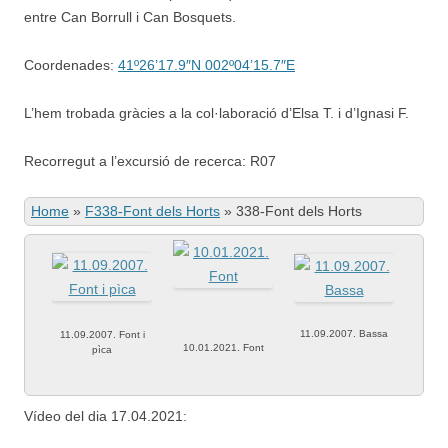
entre Can Borrull i Can Bosquets.
Coordenades:
41º26’17.9″N 002º04’15.7″E
L’hem trobada gràcies a la col·laboració d’Elsa T. i d’Ignasi F.
Recorregut a l’excursió de recerca: R07
Home
»
F338-Font dels Horts
»
338-Font dels Horts
11.09.2007. Bassa
11.09.2007. Font i
10.01.2021. Font
pìca
Vídeo del dia 17.04.2021: