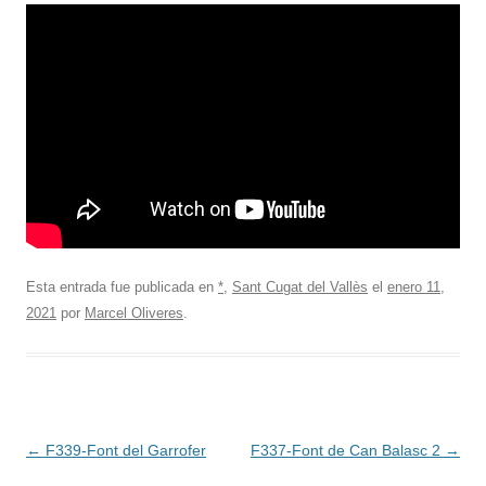
Esta entrada fue publicada en
*
,
Sant Cugat del Vallès
el
enero 11,
2021
por
Marcel Oliveres
.
Navegación
←
F339-Font del Garrofer
F337-Font de Can Balasc 2
→
de