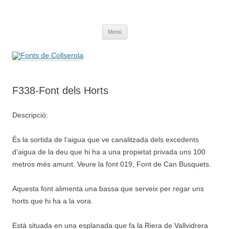
Saltar
al
Fonts de Collserola
contenido
Fes Fonts Fent Fonting, font, aigua, patrimoni, font natural, spring
Menú
F338-Font dels Horts
Descripció:
És la sortida de l’aigua que ve canalitzada dels excedents
d’aigua de la deu que hi ha a una propietat privada uns 100
metros més amunt. Veure la font 019, Font de Can Busquets.
Aquesta font alimenta una bassa que serveix per regar uns
horts que hi ha a la vora.
Està situada en una esplanada que fa la Riera de Vallvidrera