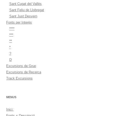
Sant Cugat del Vallès
Sant Feliu de Llobregat
Sant Just Desvern
Fonts per Interès
****
***
**
*
?
D
Excursions de Grup
Excursions de Recerca
Track Excursions
MENUS
Inici:
Fonts + Descripció