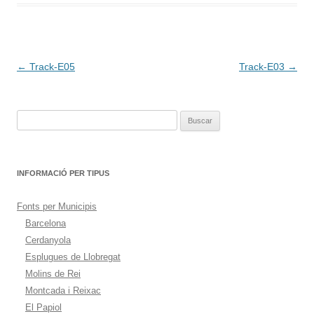
Navegación
←
Track-E05
Track-E03
→
de
entradas
Buscar:
INFORMACIÓ PER TIPUS
Fonts per Municipis
Barcelona
Cerdanyola
Esplugues de Llobregat
Molins de Rei
Montcada i Reixac
El Papiol