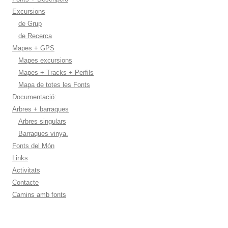
Excursions
de Grup
de Recerca
Mapes + GPS
Mapes excursions
Mapes + Tracks + Perfils
Mapa de totes les Fonts
Documentació:
Arbres + barraques
Arbres singulars
Barraques vinya.
Fonts del Món
Links
Activitats
Contacte
Camins amb fonts