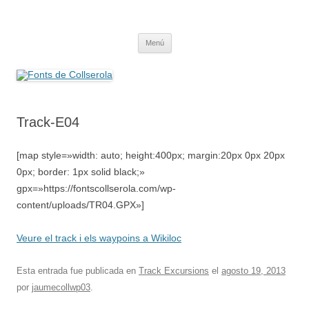
Saltar
al
Fonts de Collserola
contenido
Fes Fonts Fent Fonting, font, aigua, patrimoni, font natural, spring
Menú
Track-E04
[map style=»width: auto; height:400px; margin:20px 0px 20px
0px; border: 1px solid black;»
gpx=»https://fontscollserola.com/wp-
content/uploads/TR04.GPX»]
Veure el track i els waypoins a Wikiloc
Esta entrada fue publicada en
Track Excursions
el
agosto 19, 2013
por
jaumecollwp03
.