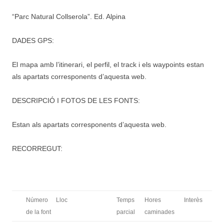
“Parc Natural Collserola”. Ed. Alpina
DADES GPS:
El mapa amb l’itinerari, el perfil, el track i els waypoints estan
als apartats corresponents d’aquesta web.
DESCRIPCIÓ I FOTOS DE LES FONTS:
Estan als apartats corresponents d’aquesta web.
RECORREGUT:
Número
Lloc
Temps
Hores
Interès
de la font
parcial
caminades