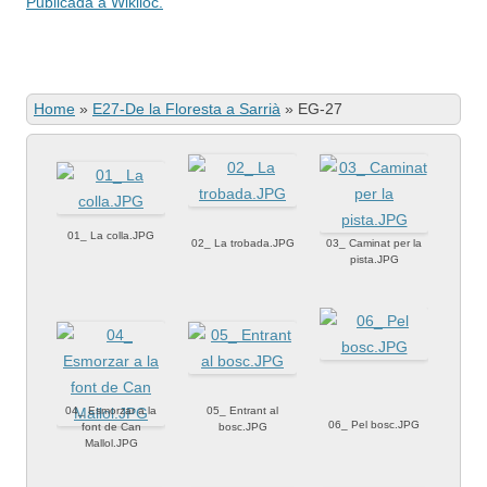
Publicada a Wikiloc.
Home
»
E27-De la Floresta a Sarrià
»
EG-27
01_ La colla.JPG
02_ La trobada.JPG
03_ Caminat per la
pista.JPG
04_ Esmorzar a la
05_ Entrant al
06_ Pel bosc.JPG
font de Can
bosc.JPG
Mallol.JPG