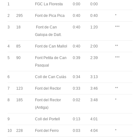
1
FGC La Floresta
0:00
0:00
2
295
Font de Pica Pica
0:40
0:40
*
3
18
Font de Can
0:40
1:20
***
Galopa de Dalt.
4
85
Font de Can Mallol
0:40
2:00
**
5
90
Font Petita de Can
0:39
2:39
***
Pasqual
6
Coll de Can Cuiàs
0:34
3:13
7
123
Font del Rector
0:33
3:46
**
8
185
Font del Rector
0:02
3:48
*
(Antiga)
9
Coll del Portell
0:13
4:01
10
228
Font del Ferro
0:03
4:04
*