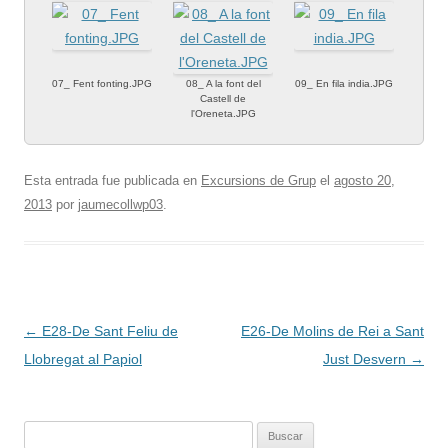
07_ Fent fonting.JPG
08_ A la font del
09_ En fila india.JPG
Castell de
l'Oreneta.JPG
Esta entrada fue publicada en
Excursions de Grup
el
agosto 20,
2013
por
jaumecollwp03
.
Navegación
←
E28-De Sant Feliu de
E26-De Molins de Rei a Sant
de
Llobregat al Papiol
Just Desvern
→
entradas
Buscar: