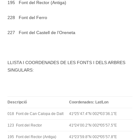
195 Font del Rector (Antiga)
228 Font del Ferro
227 Font del Castell de l’Oreneta
LLISTA I COORDENADES DE LES FONTS I DELS ARBRES
SINGULARS:
Descripció
Coordenades: Lat/Lon
018 Font de Can Calopa de Dalt
41º25’47.4″N 002º03’36.1″E
123 Font del Rector
41º24’00.2″N 002º05’57.5″E
195 Font del Rector (Antiga)
41º23’59.8″N 002º05’57.8″E