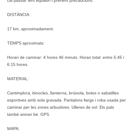
cal passar fent equilibri i prenent precaucions.
DISTÀNCIA:
17 km, aproximadament.
TEMPS aproximats:
Horari de caminar: 4 hores 46 minuts. Horari total: entre 5:45 i
6:15 hores.
MATERIAL:
Cantimplora, binocles, llanterna, brúixola, botes o sabatilles
esportives amb sola gravada. Pantalons llargs i roba usada per
caminar per les zones arbustives. Ulleres de sol. Els pals
també aniran bé. GPS.
MAPA: