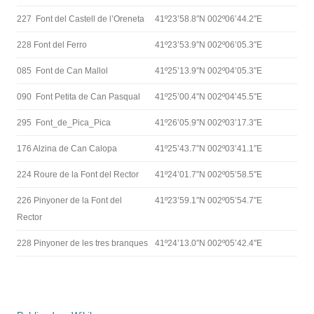
227 Font del Castell de l’Oreneta
41º23’58.8″N 002º06’44.2″E
228 Font del Ferro
41º23’53.9″N 002º06’05.3″E
085 Font de Can Mallol
41º25’13.9″N 002º04’05.3″E
090 Font Petita de Can Pasqual
41º25’00.4″N 002º04’45.5″E
295 Font_de_Pica_Pica
41º26’05.9″N 002º03’17.3″E
176 Alzina de Can Calopa
41º25’43.7″N 002º03’41.1″E
224 Roure de la Font del Rector
41º24’01.7″N 002º05’58.5″E
226 Pinyoner de la Font del
41º23’59.1″N 002º05’54.7″E
Rector
228 Pinyoner de les tres branques
41º24’13.0″N 002º05’42.4″E