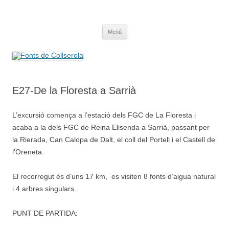
Saltar
al
Fonts de Collserola
contenido
Fes Fonts Fent Fonting, font, aigua, patrimoni, font natural, spring
Menú
E27-De la Floresta a Sarrià
L’excursió comença a l’estació dels FGC de La Floresta i
acaba a la dels FGC de Reina Elisenda a Sarrià, passant per
la Rierada, Can Calopa de Dalt, el coll del Portell i el Castell de
l’Oreneta.
El recorregut és d’uns 17 km, es visiten 8 fonts d’aigua natural
i 4 arbres singulars.
PUNT DE PARTIDA: