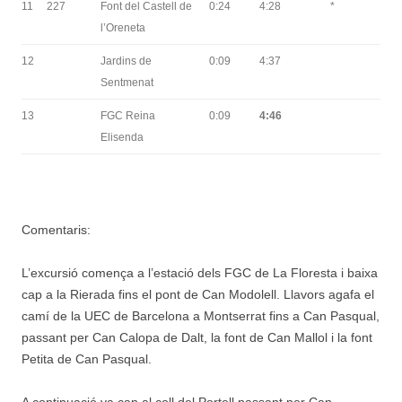
11
227
Font del Castell de
0:24
4:28
*
l’Oreneta
12
Jardins de
0:09
4:37
Sentmenat
13
FGC Reina
0:09
4:46
Elisenda
Comentaris:
L’excursió comença a l’estació dels FGC de La Floresta i baixa
cap a la Rierada fins el pont de Can Modolell. Llavors agafa el
camí de la UEC de Barcelona a Montserrat fins a Can Pasqual,
passant per Can Calopa de Dalt, la font de Can Mallol i la font
Petita de Can Pasqual.