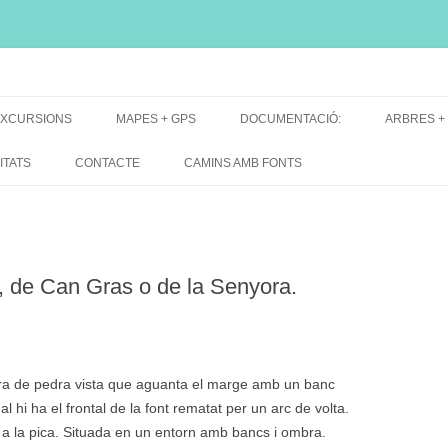
i, font natural, spring
XCURSIONS
MAPES + GPS
DOCUMENTACIÓ:
ARBRES +
DE GRUP
MAPES EXCURSIONS
ARBRES 
ITATS
CONTACTE
CAMINS AMB FONTS
DE RECERCA
MAPES + TRACKS + PERFILS
BARRAQUE
MAPA DE TOTES LES FONTS
, de Can Gras o de la Senyora.
ra de pedra vista que aguanta el marge amb un banc
l hi ha el frontal de la font rematat per un arc de volta.
 a la pica. Situada en un entorn amb bancs i ombra.