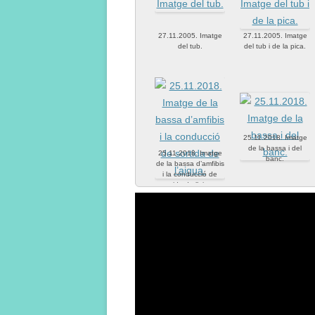
27.11.2005. Imatge
27.11.2005. Imatge
del tub.
del tub i de la pica.
25.11.2018. Imatge
de la bassa i del
25.11.2018. Imatge
banc.
de la bassa d’amfibis
i la conducció de
sortida de l’aigua.