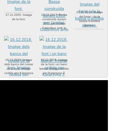
25.11.2018. Imatge
27.11.2005. Imatge
23.03.2013. Bassa
del banc i de la
de la font.
construïda durant
bassa d’amfibis
2012 per l’entitat
darrere.
Galanthus amb la
col·laboració de
Voluntaris del Parc
de Collserola.
16.12.2018. Imatge
16.12.2018. Imatge
dels bancs del costat
de la font i un banc
de la font. Imatge
lateral. Imatge cedida
cedida per Katarzyna
per Katarzyna Z.
Z.