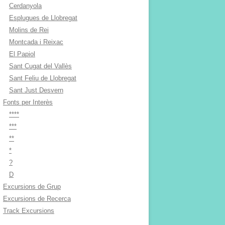
Cerdanyola
Esplugues de Llobregat
Molins de Rei
Montcada i Reixac
El Papiol
Sant Cugat del Vallès
Sant Feliu de Llobregat
Sant Just Desvern
Fonts per Interès
****
***
**
*
?
D
Excursions de Grup
Excursions de Recerca
Track Excursions