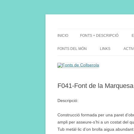
Saltar
al
contenido
Fes Fonts Fent Fonting, font, aigua, patrimon
Fonts de Collserola
INICIO
FONTS + DESCRIPCIÓ
E
FONTS DEL MÓN
LINKS
ACTIV
F041-Font de la Marquesa
Descripció:
Construcció formada per una paret d’ob
ampli per asseure-s’hi a un costat del qua
Tub metàl·lic d’on brolla aigua abundant