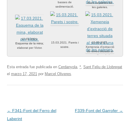
basses de
dues canaletes de
sedimentació.
les galeries.
17.03.2021.
15.03.2021. Parets i
15.03.2021.
Esquema de la mina,
sostre.
Xemeneia d’extracció
elaborat per Victor.
de terres situada al
sostre d’una de les
galeries.
Esta entrada fue publicada en
Cerdanyola
,
*
,
Sant Feliu de Llobregat
el
marzo 17, 2021
por
Marcel Oliveres
.
Navegación
←
F341-Font del Ferro del
F339-Font del Garrofer
→
de
Laberint
entradas