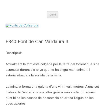
Saltar
al
Fonts de Collserola
contenido
Fes Fonts Fent Fonting, font, aigua, patrimoni, font natural, spring
Menú
F340-Font de Can Valldaura 3
Descripció:
Actualment la font està colgada per la terra del torrent que s’ha
acumulat durant els anys que no ha tingut manteniment i
estaria situada a la sortida de la mina.
La mina la forma una galeria d’uns vint-i-vuit metres. A uns set
metres de l’entrada hi una altra galeria més curta. En aquest
punt hi ha les basses de decantació on arriba l’aigua de les
dues galeries.