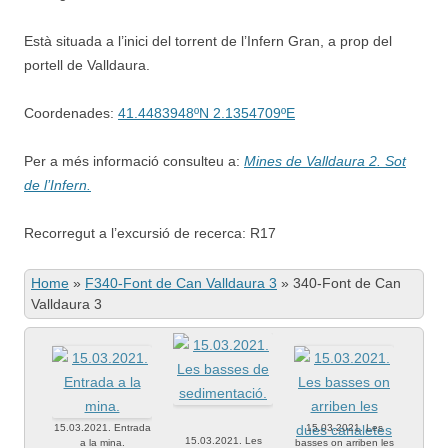
Està situada a l’inici del torrent de l’Infern Gran, a prop del
portell de Valldaura.
Coordenades:
41.4483948ºN 2.1354709ºE
Per a més informació consulteu a:
Mines de Valldaura 2. Sot
de l’Infern.
Recorregut a l’excursió de recerca: R17
Home
»
F340-Font de Can Valldaura 3
»
340-Font de Can
Valldaura 3
15.03.2021. Entrada
15.03.2021. Les
15.03.2021. Les
a la mina.
basses on arriben les