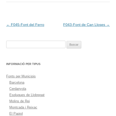
Navegación
←
F045-Font del Ferro
F043-Font de Can Lloses
→
de
entradas
Buscar:
INFORMACIÓ PER TIPUS
Fonts per Municipis
Barcelona
Cerdanyola
Esplugues de Llobregat
Molins de Rei
Montcada i Reixac
El Papiol