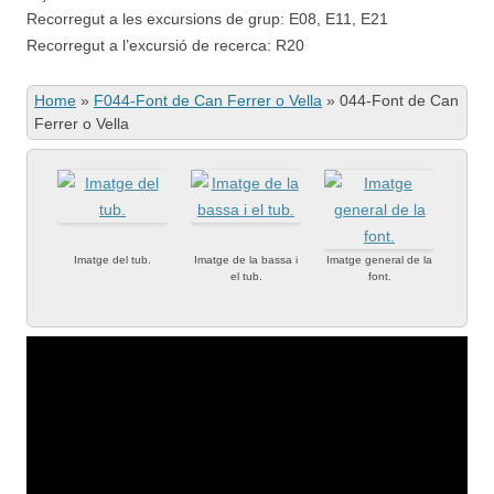
Recorregut a les excursions de grup: E08, E11, E21
Recorregut a l’excursió de recerca: R20
Home
»
F044-Font de Can Ferrer o Vella
»
044-Font de Can
Ferrer o Vella
Imatge del tub.
Imatge de la bassa i
Imatge general de la
el tub.
font.