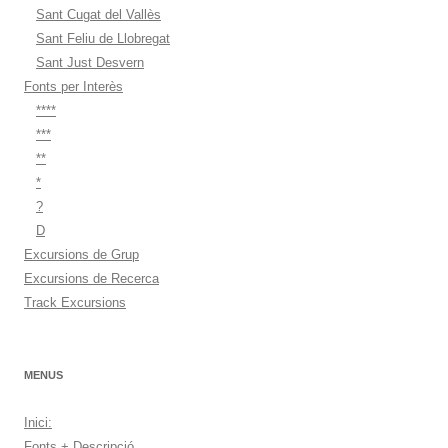
Sant Cugat del Vallès
Sant Feliu de Llobregat
Sant Just Desvern
Fonts per Interès
****
***
**
*
?
D
Excursions de Grup
Excursions de Recerca
Track Excursions
MENUS
Inici:
Fonts + Descripció