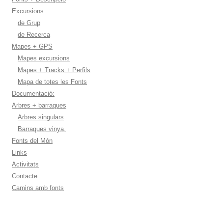
Excursions
de Grup
de Recerca
Mapes + GPS
Mapes excursions
Mapes + Tracks + Perfils
Mapa de totes les Fonts
Documentació:
Arbres + barraques
Arbres singulars
Barraques vinya.
Fonts del Món
Links
Activitats
Contacte
Camins amb fonts