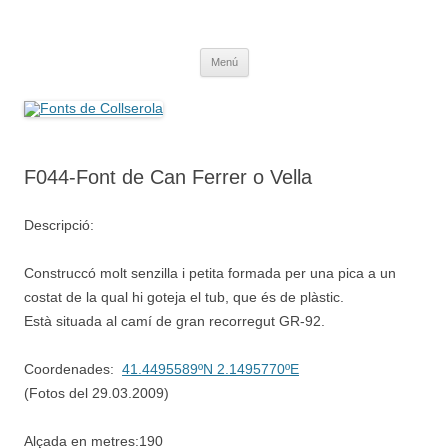
Saltar
al
Fonts de Collserola
contenido
Fes Fonts Fent Fonting, font, aigua, patrimoni, font natural, spring
Menú
F044-Font de Can Ferrer o Vella
Descripció:
Construccó molt senzilla i petita formada per una pica a un
costat de la qual hi goteja el tub, que és de plàstic.
Està situada al camí de gran recorregut GR-92.
Coordenades:
41.4495589ºN 2.1495770ºE
(Fotos del 29.03.2009)
Alçada en metres:190