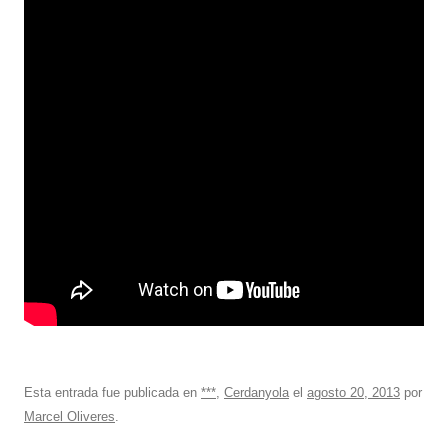
Esta entrada fue publicada en
***
,
Cerdanyola
el
agosto 20, 2013
por
Marcel Oliveres
.