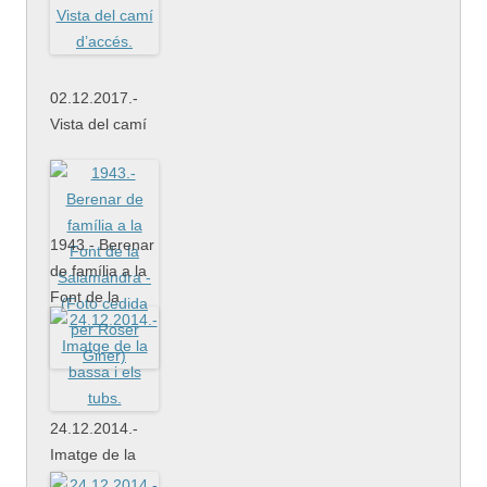
02.12.2017.-
Vista del camí
d’accés.
1943.- Berenar
de família a la
Font de la
Salamandra -
(Foto cedida
per Roser
Giner)
24.12.2014.-
Imatge de la
bassa i els