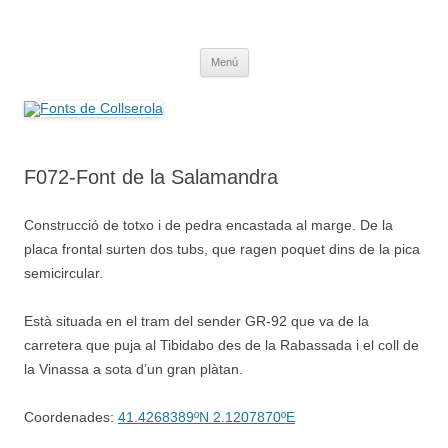
Saltar
al
Fonts de Collserola
contenido
Fes Fonts Fent Fonting, font, aigua, patrimoni, font natural, spring
Menú
F072-Font de la Salamandra
Construcció de totxo i de pedra encastada al marge. De la
placa frontal surten dos tubs, que ragen poquet dins de la pica
semicircular.
Està situada en el tram del sender GR-92 que va de la
carretera que puja al Tibidabo des de la Rabassada i el coll de
la Vinassa a sota d’un gran plàtan.
Coordenades:
41.4268389ºN 2.1207870ºE