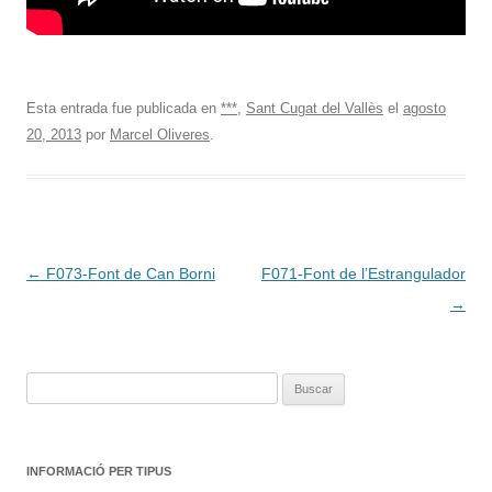
Esta entrada fue publicada en
***
,
Sant Cugat del Vallès
el
agosto
20, 2013
por
Marcel Oliveres
.
Navegación
←
F073-Font de Can Borni
F071-Font de l’Estrangulador
de
→
entradas
Buscar:
INFORMACIÓ PER TIPUS