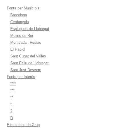
Fonts per Municipis
Barcelona
Cerdanyola
Esplugues de Llobregat
Molins de Rei
Montcada i Reixac
El Papiol
Sant Cugat del Vallès
Sant Feliu de Llobregat
Sant Just Desvern
Fonts per Interès
****
***
**
*
?
D
Excursions de Grup