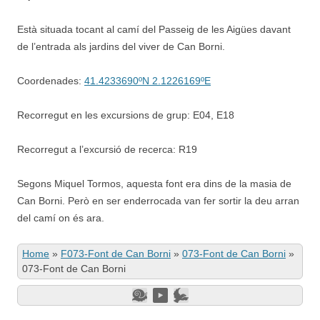
Està situada tocant al camí del Passeig de les Aigües davant
de l’entrada als jardins del viver de Can Borni.
Coordenades:
41.4233690ºN 2.1226169ºE
Recorregut en les excursions de grup: E04, E18
Recorregut a l’excursió de recerca: R19
Segons Miquel Tormos, aquesta font era dins de la masia de
Can Borni. Però en ser enderrocada van fer sortir la deu arran
del camí on és ara.
Home
»
F073-Font de Can Borni
»
073-Font de Can Borni
»
073-Font de Can Borni