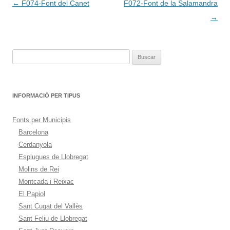
Navegación
←
F074-Font del Canet
F072-Font de la Salamandra
de
→
entradas
Buscar:
INFORMACIÓ PER TIPUS
Fonts per Municipis
Barcelona
Cerdanyola
Esplugues de Llobregat
Molins de Rei
Montcada i Reixac
El Papiol
Sant Cugat del Vallès
Sant Feliu de Llobregat