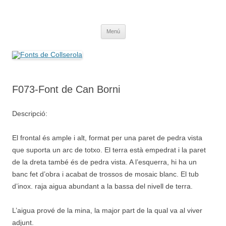
Saltar
al
Fonts de Collserola
contenido
Fes Fonts Fent Fonting, font, aigua, patrimoni, font natural, spring
Menú
F073-Font de Can Borni
Descripció:
El frontal és ample i alt, format per una paret de pedra vista
que suporta un arc de totxo. El terra està empedrat i la paret
de la dreta també és de pedra vista. A l’esquerra, hi ha un
banc fet d’obra i acabat de trossos de mosaic blanc. El tub
d’inox. raja aigua abundant a la bassa del nivell de terra.
L’aigua prové de la mina, la major part de la qual va al viver
adjunt.