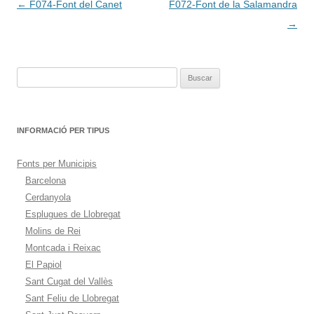
Navegación
←
F074-Font del Canet
F072-Font de la Salamandra
de
→
entradas
Buscar:
INFORMACIÓ PER TIPUS
Fonts per Municipis
Barcelona
Cerdanyola
Esplugues de Llobregat
Molins de Rei
Montcada i Reixac
El Papiol
Sant Cugat del Vallès
Sant Feliu de Llobregat