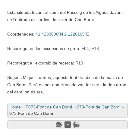
Està situada tocant al camí del Passeig de les Aigües davant
de l’entrada als jardins del viver de Can Borni.
Coordenades:
41.4233690ºN 2.1226169ºE
Recorregut en les excursions de grup: E04, E18
Recorregut a l’excursió de recerca: R19
Segons Miquel Tormos, aquesta font era dins de la masia de
Can Borni. Però en ser enderrocada van fer sortir la deu arran
del camí on és ara.
Home
»
F073-Font de Can Borni
»
073-Font de Can Borni
»
073-Font de Can Borni