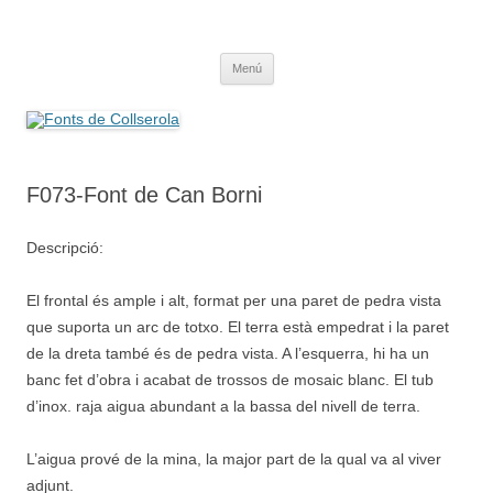
Saltar
al
Fonts de Collserola
contenido
Fes Fonts Fent Fonting, font, aigua, patrimoni, font natural, spring
Menú
F073-Font de Can Borni
Descripció:
El frontal és ample i alt, format per una paret de pedra vista
que suporta un arc de totxo. El terra està empedrat i la paret
de la dreta també és de pedra vista. A l’esquerra, hi ha un
banc fet d’obra i acabat de trossos de mosaic blanc. El tub
d’inox. raja aigua abundant a la bassa del nivell de terra.
L’aigua prové de la mina, la major part de la qual va al viver
adjunt.