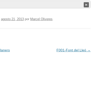
l
agosto 21, 2013
por
Marcel Oliveres
.
laners
F001-Font del Lleó
→