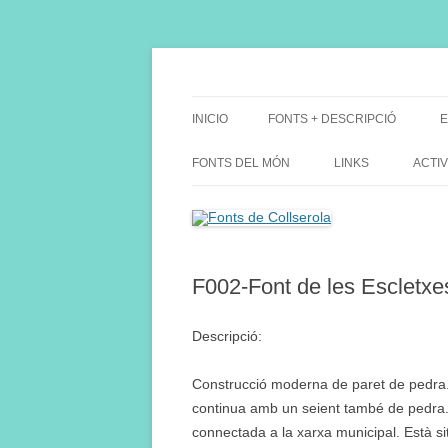
Saltar
al
contenido
Fes Fonts Fent Fonting, font, aigua, patrimon
Fonts de Collserola
INICIO
FONTS + DESCRIPCIÓ
E
FONTS DEL MÓN
LINKS
ACTIV
F002-Font de les Escletxe
Descripció:
Construcció moderna de paret de pedra. F
continua amb un seient també de pedra
connectada a la xarxa municipal. Està si