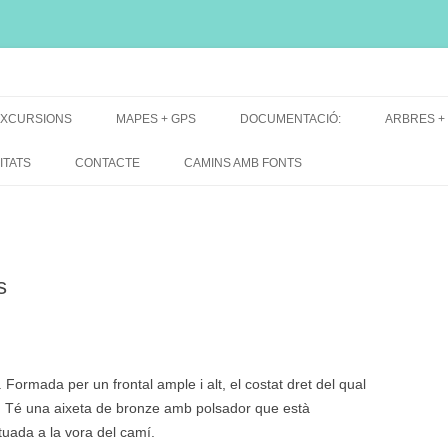
i, font natural, spring
XCURSIONS
MAPES + GPS
DOCUMENTACIÓ:
ARBRES +
DE GRUP
MAPES EXCURSIONS
ARBRES 
ITATS
CONTACTE
CAMINS AMB FONTS
DE RECERCA
MAPES + TRACKS + PERFILS
BARRAQUE
MAPA DE TOTES LES FONTS
s
ormada per un frontal ample i alt, el costat dret del qual
. Té una aixeta de bronze amb polsador que està
tuada a la vora del camí.