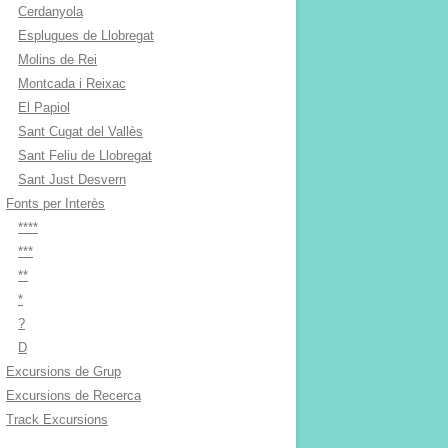
Cerdanyola
Esplugues de Llobregat
Molins de Rei
Montcada i Reixac
El Papiol
Sant Cugat del Vallès
Sant Feliu de Llobregat
Sant Just Desvern
Fonts per Interès
****
***
**
*
?
D
Excursions de Grup
Excursions de Recerca
Track Excursions