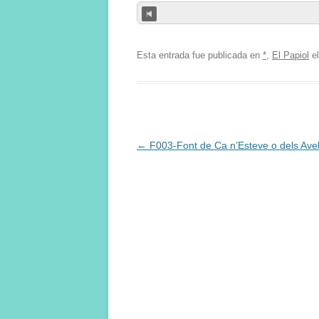
Esta entrada fue publicada en
*
,
El Papiol
e
Navegación
←
F003-Font de Ca n’Esteve o dels Avel
de
entradas