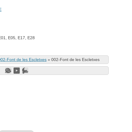
E
E01, E05, E17, E28
002-Font de les Escletxes
»
002-Font de les Escletxes