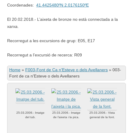
Coordenades:
41.4425480ºN 2.0176150ºE
El 20.02.2018.- L’aixeta de bronze no està connectada a la
xarxa.
Recorregut a les excursions de grup: E05, E17
Recorregut a l’excursió de recerca: R09
Home
»
F003-Font de Ca n'Esteve o dels Avellaners
»
003-
Font de ca n'Esteve o dels Avellaners
25.03.2006.- Imatge
25.03.2006.- Imatge
25.03.2006.- Vista
del tub.
de l’aixeta i la pica.
general de la font.