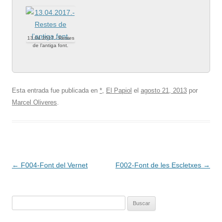
13.04.2017.- Restes
de l’antiga font.
Esta entrada fue publicada en
*
,
El Papiol
el
agosto 21, 2013
por
Marcel Oliveres
.
Navegación
←
F004-Font del Vernet
F002-Font de les Escletxes
→
de
entradas
Buscar: