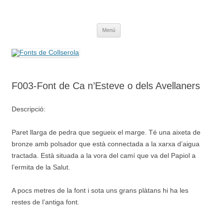
Saltar
al
Fonts de Collserola
contenido
Fes Fonts Fent Fonting, font, aigua, patrimoni, font natural, spring
Menú
F003-Font de Ca n’Esteve o dels Avellaners
Descripció:
Paret llarga de pedra que segueix el marge. Té una aixeta de
bronze amb polsador que està connectada a la xarxa d’aigua
tractada. Està situada a la vora del camí que va del Papiol a
l’ermita de la Salut.
A pocs metres de la font i sota uns grans plàtans hi ha les
restes de l’antiga font.