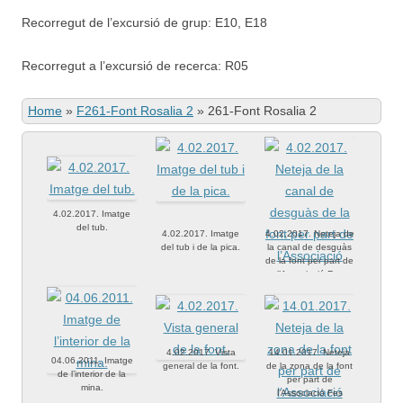
Recorregut de l’excursió de grup: E10, E18
Recorregut a l’excursió de recerca: R05
Home
»
F261-Font Rosalia 2
»
261-Font Rosalia 2
4.02.2017. Imatge
del tub.
4.02.2017. Imatge
4.02.2017. Neteja de
del tub i de la pica.
la canal de desguàs
de la font per part de
l’Associació Fes
Fonts Fent Fonting.
4.02.2017. Vista
14.01.2017. Neteja
04.06.2011. Imatge
general de la font.
de la zona de la font
de l’interior de la
per part de
mina.
l’Associació Fes