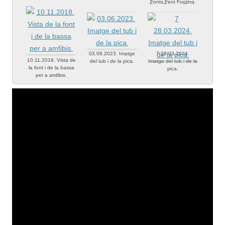
Fonts Fent Fonting.
03.06.2023. Imatge
7 28.03.2024.
10.11.2018. Vista de
del tub i de la pica.
Imatge del tub i de la
la font i de la bassa
pica.
per a amfibis.