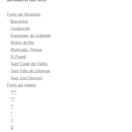
INFORMACIÓ PER TIPUS
Fonts per Municipis
Barcelona
Cerdanyola
Esplugues de Llobregat
Molins de Rei
Montcada i Reixac
El Papiol
Sant Cugat del Vallès
Sant Feliu de Llobregat
Sant Just Desvern
Fonts per Interès
****
***
**
*
?
D