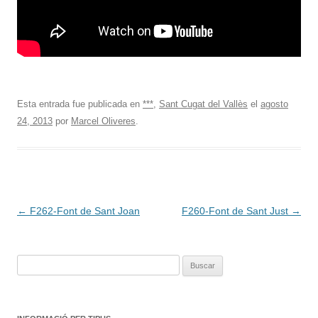
Esta entrada fue publicada en
***
,
Sant Cugat del Vallès
el
agosto
24, 2013
por
Marcel Oliveres
.
Navegación
←
F262-Font de Sant Joan
F260-Font de Sant Just
→
de
entradas
Buscar: