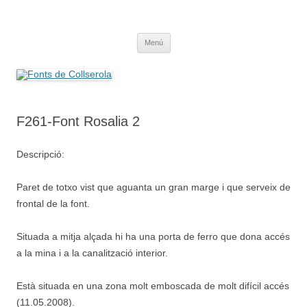
Saltar
al
Fonts de Collserola
contenido
Fes Fonts Fent Fonting, font, aigua, patrimoni, font natural, spring
Menú
F261-Font Rosalia 2
Descripció:
Paret de totxo vist que aguanta un gran marge i que serveix de
frontal de la font.
Situada a mitja alçada hi ha una porta de ferro que dona accés
a la mina i a la canalització interior.
Està situada en una zona molt emboscada de molt difícil accés
(11.05.2008).