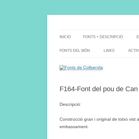
Saltar
al
contenido
Fes Fonts Fent Fonting, font, aigua, patrimon
Fonts de Collserola
INICIO
FONTS + DESCRIPCIÓ
E
FONTS DEL MÓN
LINKS
ACTIV
F164-Font del pou de Can 
Descripció:
Construcció gran i original de totxo vist 
embassament.