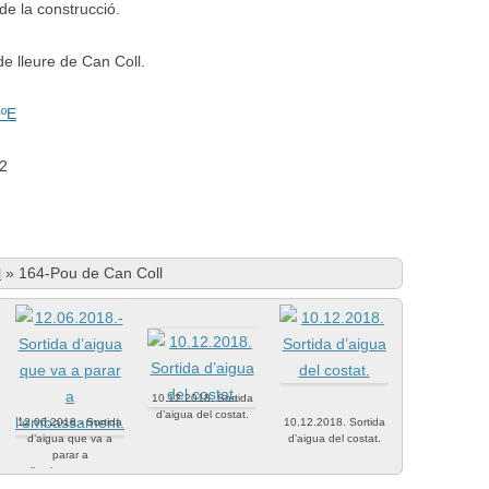
de la construcció.
 de lleure de Can Coll.
0ºE
02
l
»
164-Pou de Can Coll
10.12.2018. Sortida
d’aigua del costat.
12.06.2018.- Sortida
10.12.2018. Sortida
d’aigua que va a
d’aigua del costat.
parar a
l’embassament.