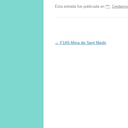
Esta entrada fue publicada en
***
,
Cerdanyo
Navegación
←
F165-Mina de Sant Medir
de
entradas