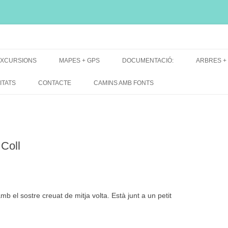
i, font natural, spring
XCURSIONS
MAPES + GPS
DOCUMENTACIÓ:
ARBRES +
DE GRUP
MAPES EXCURSIONS
ARBRES 
ITATS
CONTACTE
CAMINS AMB FONTS
DE RECERCA
MAPES + TRACKS + PERFILS
BARRAQUE
MAPA DE TOTES LES FONTS
Coll
amb el sostre creuat de mitja volta. Està junt a un petit