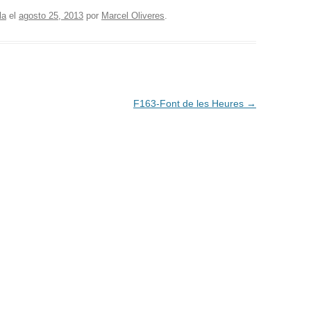
la
el
agosto 25, 2013
por
Marcel Oliveres
.
F163-Font de les Heures
→