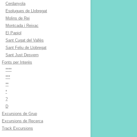
Cerdanyola
Esplugues de Llobregat
Molins de Rei
Montcada i Reixac
El Papiol
Sant Cugat del Vallès
Sant Feliu de Llobregat
Sant Just Desvern
Fonts per Interès
****
***
**
*
?
D
Excursions de Grup
Excursions de Recerca
Track Excursions