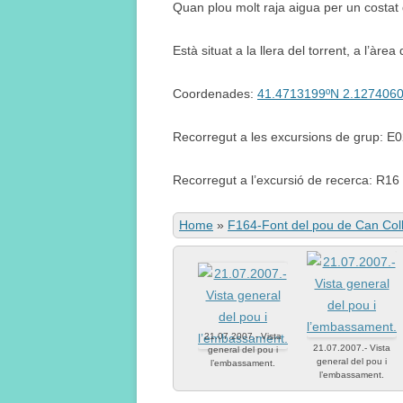
Quan plou molt raja aigua per un costat 
Està situat a la llera del torrent, a l’àrea
Coordenades:
41.4713199ºN 2.127406
Recorregut a les excursions de grup: E
Recorregut a l’excursió de recerca: R16
Home
»
F164-Font del pou de Can Col
21.07.2007.- Vista
21.07.2007.- Vista
general del pou i
general del pou i
l’embassament.
l’embassament.