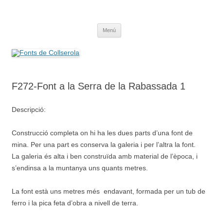
Saltar
al
Fonts de Collserola
contenido
Fes Fonts Fent Fonting, font, aigua, patrimoni, font natural, spring
Menú
F272-Font a la Serra de la Rabassada 1
Descripció:
Construcció completa on hi ha les dues parts d’una font de
mina. Per una part es conserva la galeria i per l’altra la font.
La galeria és alta i ben construïda amb material de l’època, i
s’endinsa a la muntanya uns quants metres.
La font està uns metres més endavant, formada per un tub de
ferro i la pica feta d’obra a nivell de terra.