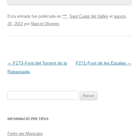
Esta entrada fue publicada en
***
,
Sant Cugat del Vallès
el
agosto
25, 2013
por
Marcel Oliveres
.
Navegación
←
F273-Font del Torrent de la
F271-Font de les Escales
→
de
Rabassada
entradas
Buscar:
INFORMACIÓ PER TIPUS
Fonts per Municipis