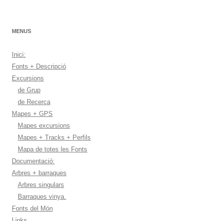
MENUS
Inici:
Fonts + Descripció
Excursions
de Grup
de Recerca
Mapes + GPS
Mapes excursions
Mapes + Tracks + Perfils
Mapa de totes les Fonts
Documentació:
Arbres + barraques
Arbres singulars
Barraques vinya.
Fonts del Món
Links