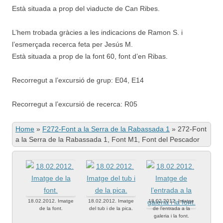
Està situada a prop del viaducte de Can Ribes.
L’hem trobada gràcies a les indicacions de Ramon S. i
l’esmerçada recerca feta per Jesús M.
Està situada a prop de la font 60, font d’en Ribas.
Recorregut a l’excursió de grup: E04, E14
Recorregut a l’excursió de recerca: R05
Home
»
F272-Font a la Serra de la Rabassada 1
»
272-Font
a la Serra de la Rabassada 1, Font M1, Font del Pescador
18.02.2012. Imatge
18.02.2012. Imatge
18.02.2012. Imatge
de la font.
del tub i de la pica.
de l’entrada a la
galeria i la font.