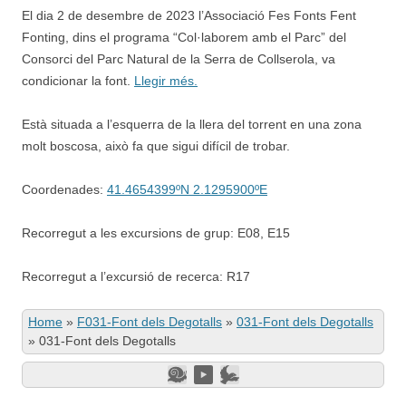
El dia 2 de desembre de 2023 l’Associació Fes Fonts Fent
Fonting, dins el programa “Col·laborem amb el Parc” del
Consorci del Parc Natural de la Serra de Collserola, va
condicionar la font.
Llegir més.
Està situada a l’esquerra de la llera del torrent en una zona
molt boscosa, això fa que sigui difícil de trobar.
Coordenades:
41.4654399ºN 2.1295900ºE
Recorregut a les excursions de grup: E08, E15
Recorregut a l’excursió de recerca: R17
Home
»
F031-Font dels Degotalls
»
031-Font dels Degotalls
»
031-Font dels Degotalls