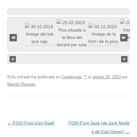
Esta entrada fue publicada en
Cerdanyola
,
**
el
agosto 25, 2013
por
Marcel Oliveres
.
Navegación
←
F032-Font d’en Güell
F030-Font Jané (de Sant Medir
de
o de Can Gener)
→