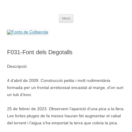
Saltar
al
Fonts de Collserola
contenido
Fes Fonts Fent Fonting, font, aigua, patrimoni, font natural, spring
Menú
F031-Font dels Degotalls
Descripció:
4 d’abril de 2009. Construcció petita i molt rudimentària
formada per un frontal arrebossat encastat al marge, d’on surt
un tub d’inox.
25 de febrer de 2023. Observem l’aparició d’una pica a la llera.
Les fortes pluges de fa mesos hauran fet augmentar el cabal
del torrent i l’aigua s’ha emportat la terra que cobria la pica.