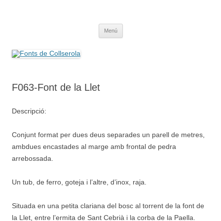
Saltar
al
Fonts de Collserola
contenido
Fes Fonts Fent Fonting, font, aigua, patrimoni, font natural, spring
Menú
F063-Font de la Llet
Descripció:
Conjunt format per dues deus separades un parell de metres,
ambdues encastades al marge amb frontal de pedra
arrebossada.
Un tub, de ferro, goteja i l’altre, d’inox, raja.
Situada en una petita clariana del bosc al torrent de la font de
la Llet, entre l’ermita de Sant Cebrià i la corba de la Paella.