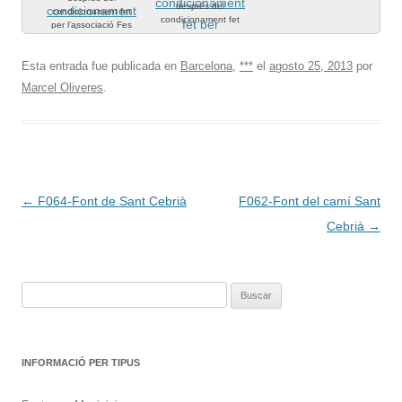
després del
condicionament fet
condicionament fet
per l’associació Fes
per voluntaris del
Fonts Fes Fonting.
Club Atlètic Running.
Esta entrada fue publicada en
Barcelona
,
***
el
agosto 25, 2013
por
Marcel Oliveres
.
Navegación
←
F064-Font de Sant Cebrià
F062-Font del camí Sant
de
Cebrià
→
entradas
Buscar:
INFORMACIÓ PER TIPUS