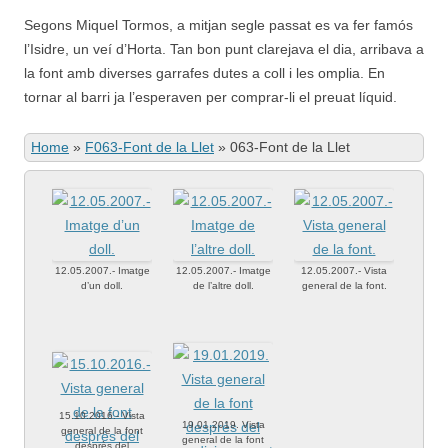
Segons Miquel Tormos, a mitjan segle passat es va fer famós
l’Isidre, un veí d’Horta. Tan bon punt clarejava el dia, arribava a
la font amb diverses garrafes dutes a coll i les omplia. En
tornar al barri ja l’esperaven per comprar-li el preuat líquid.
Home
»
F063-Font de la Llet
»
063-Font de la Llet
12.05.2007.- Imatge
12.05.2007.- Imatge
12.05.2007.- Vista
d’un doll.
de l’altre doll.
general de la font.
15.10.2016.- Vista
19.01.2019. Vista
general de la font
general de la font
desprès del