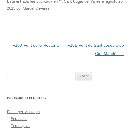
Esta entrada fue publicada en
**
,
Sant Cugat del Vallès
el
agosto 25,
2013
por
Marcel Oliveres
.
Navegación
←
F203-Font de la Rectoria
F201-Font de Sant Josep o de
de
Can Masdéu
→
entradas
Buscar:
INFORMACIÓ PER TIPUS
Fonts per Municipis
Barcelona
Cerdanyola