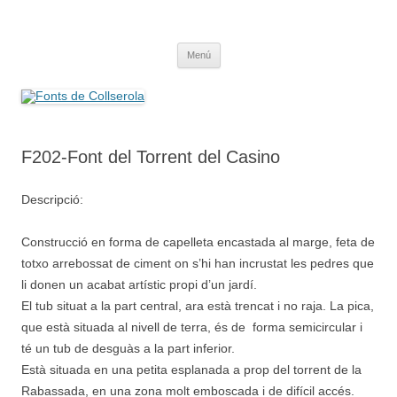
Saltar
al
Fonts de Collserola
contenido
Fes Fonts Fent Fonting, font, aigua, patrimoni, font natural, spring
Menú
F202-Font del Torrent del Casino
Descripció:
Construcció en forma de capelleta encastada al marge, feta de
totxo arrebossat de ciment on s’hi han incrustat les pedres que
li donen un acabat artístic propi d’un jardí.
El tub situat a la part central, ara està trencat i no raja. La pica,
que està situada al nivell de terra, és de forma semicircular i
té un tub de desguàs a la part inferior.
Està situada en una petita esplanada a prop del torrent de la
Rabassada, en una zona molt emboscada i de difícil accés.