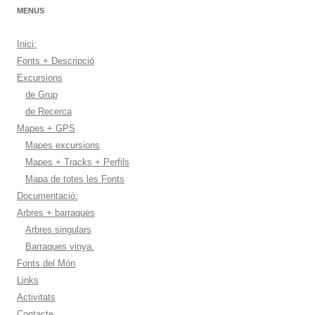
MENUS
Inici:
Fonts + Descripció
Excursions
de Grup
de Recerca
Mapes + GPS
Mapes excursions
Mapes + Tracks + Perfils
Mapa de totes les Fonts
Documentació:
Arbres + barraques
Arbres singulars
Barraques vinya.
Fonts del Món
Links
Activitats
Contacte