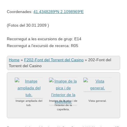
Coordenades:
41.4348289ºN 2.1098969ºE
(Fotos del 30.01.2009 )
Recorregut a les excursions de grup: E14
Recorregut a l’excursió de recerca: R05
Home
»
F202-Font del Torrent del Casino
»
202-Font del
Torrent del Casino
Imatge ampliada del
Imatge de la pica i de
Vista general.
tub.
l’interior de la
capelleta.