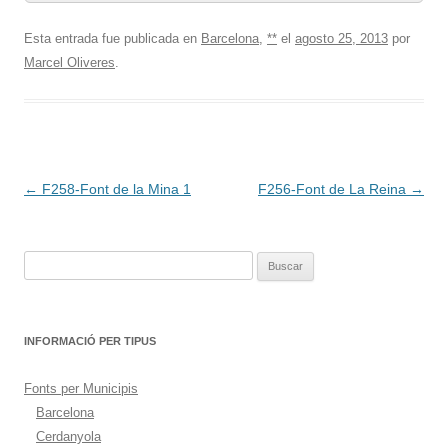
Esta entrada fue publicada en
Barcelona
,
**
el
agosto 25, 2013
por
Marcel Oliveres
.
Navegación
←
F258-Font de la Mina 1
F256-Font de La Reina
→
de
entradas
Buscar:
INFORMACIÓ PER TIPUS
Fonts per Municipis
Barcelona
Cerdanyola