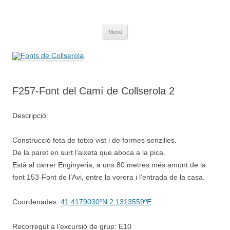
Saltar
al
Fonts de Collserola
contenido
Fes Fonts Fent Fonting, font, aigua, patrimoni, font natural, spring
Menú
F257-Font del Camí de Collserola 2
Descripció:
Construcció feta de totxo vist i de formes senzilles.
De la paret en surt l’aixeta que aboca a la pica.
Està al carrer Enginyeria, a uns 80 metres més amunt de la
font 153-Font de l’Avi, entre la vorera i l’entrada de la casa.
Coordenades:
41.4179030ºN 2.1313559ºE
Recorregut a l’excursió de grup: E10