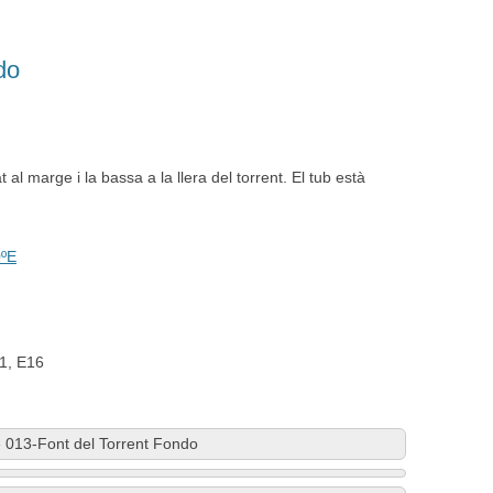
do
 al marge i la bassa a la llera del torrent. El tub està
0ºE
01, E16
»
013-Font del Torrent Fondo