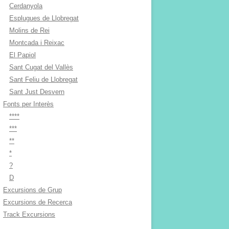
Cerdanyola
Esplugues de Llobregat
Molins de Rei
Montcada i Reixac
El Papiol
Sant Cugat del Vallès
Sant Feliu de Llobregat
Sant Just Desvern
Fonts per Interès
****
***
**
*
?
D
Excursions de Grup
Excursions de Recerca
Track Excursions