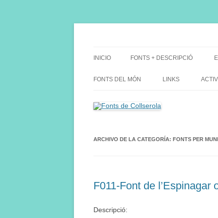
Saltar
al
contenido
Fes Fonts Fent Fonting, font, aigua, patrimon
Fonts de Collserola
INICIO
FONTS + DESCRIPCIÓ
E
FONTS DEL MÓN
LINKS
ACTIV
ARCHIVO DE LA CATEGORÍA:
FONTS PER MUNI
F011-Font de l’Espinagar o
Descripció: