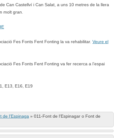
de Can Castellví i Can Salat, a uns 10 metres de la llera
an molt gran.
9E
ociació Fes Fonts Fent Fonting la va rehabilitar.
Veure el
ciació Fes Fonts Fent Fonting va fer recerca a l’espai
01, E13, E16, E19
t de l'Espinaga
»
011-Font de l'Espinagar o Font de