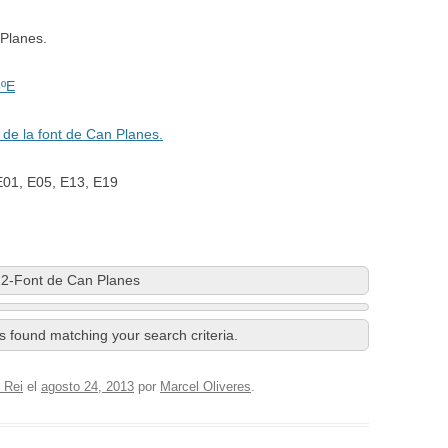
 Planes.
8ºE
 de la font de Can Planes.
E01, E05, E13, E19
2-Font de Can Planes
 found matching your search criteria.
 Rei
el
agosto 24, 2013
por
Marcel Oliveres
.