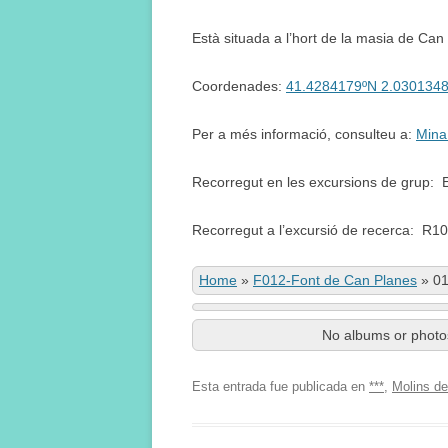
Està situada a l’hort de la masia de Can
Coordenades:
41.4284179ºN 2.030134
Per a més informació, consulteu a:
Mina
Recorregut en les excursions de grup: 
Recorregut a l’excursió de recerca: R10
Home
»
F012-Font de Can Planes
»
01
No albums or photos
Esta entrada fue publicada en
***
,
Molins de