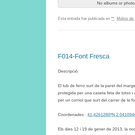
No albums or photos
Esta entrada fue publicada en
**
,
Molins de 
F014-Font Fresca
Descripció:
El tub de ferro surt de la paret del marge
protegida per una caseta feta de totxo
per un corriol que surt del carrer de la 
Coordenades:
41.4261280ºN 2.041094
Els dies 12 i 19 de gener de 2013, la no