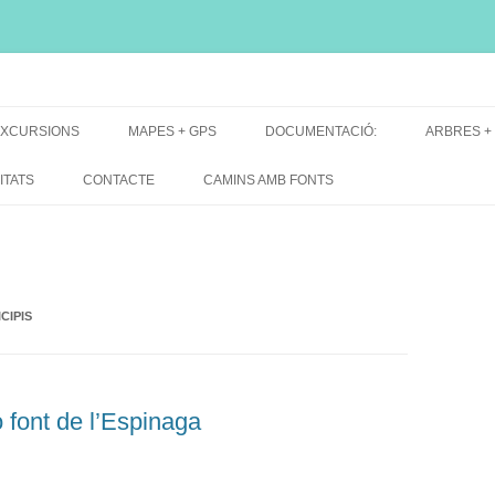
i, font natural, spring
XCURSIONS
MAPES + GPS
DOCUMENTACIÓ:
ARBRES +
DE GRUP
MAPES EXCURSIONS
ARBRES 
ITATS
CONTACTE
CAMINS AMB FONTS
DE RECERCA
MAPES + TRACKS + PERFILS
BARRAQUE
MAPA DE TOTES LES FONTS
CIPIS
 font de l’Espinaga