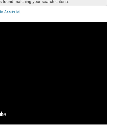
 found matching your search criteria.
 de Jesús M.