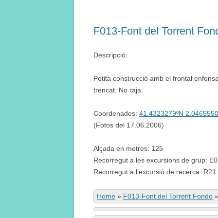
F013-Font del Torrent Fon
Descripció:
Petita construcció amb el frontal enfonsat
trencat. No raja.
Coordenades:
41.4323279ºN 2.046555
(Fotos del 17.06.2006)
Alçada en metres: 125
Recorregut a les excursions de grup: E
Recorregut a l’excursió de recerca: R21
Home
»
F013-Font del Torrent Fondo