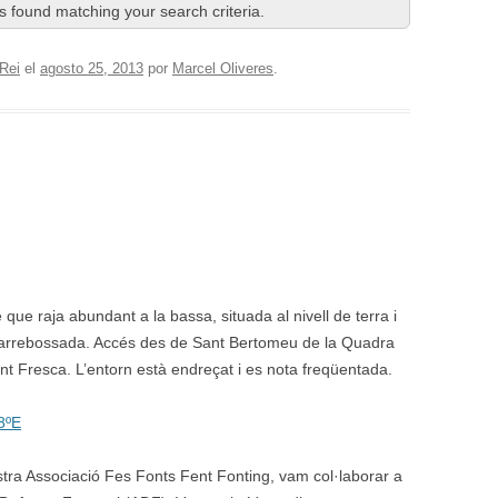
 found matching your search criteria.
Rei
el
agosto 25, 2013
por
Marcel Oliveres
.
 que raja abundant a la bassa, situada al nivell de terra i
 i arrebossada. Accés des de Sant Bertomeu de la Quadra
font Fresca. L’entorn està endreçat i es nota freqüentada.
8ºE
stra Associació Fes Fonts Fent Fonting, vam col·laborar a