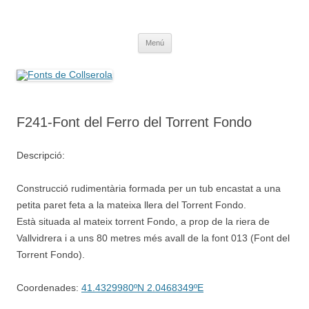
Saltar
al
Fonts de Collserola
contenido
Fes Fonts Fent Fonting, font, aigua, patrimoni, font natural, spring
Menú
F241-Font del Ferro del Torrent Fondo
Descripció:
Construcció rudimentària formada per un tub encastat a una
petita paret feta a la mateixa llera del Torrent Fondo.
Està situada al mateix torrent Fondo, a prop de la riera de
Vallvidrera i a uns 80 metres més avall de la font 013 (Font del
Torrent Fondo).
Coordenades:
41.4329980ºN 2.0468349ºE