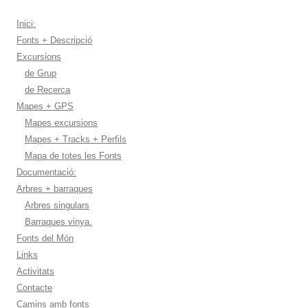
Inici:
Fonts + Descripció
Excursions
de Grup
de Recerca
Mapes + GPS
Mapes excursions
Mapes + Tracks + Perfils
Mapa de totes les Fonts
Documentació:
Arbres + barraques
Arbres singulars
Barraques vinya.
Fonts del Món
Links
Activitats
Contacte
Camins amb fonts