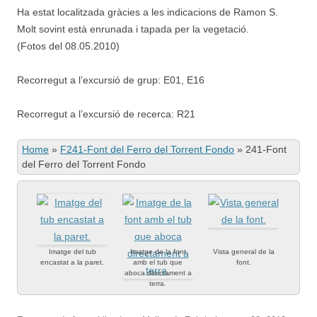
Ha estat localitzada gràcies a les indicacions de Ramon S.
Molt sovint està enrunada i tapada per la vegetació.
(Fotos del 08.05.2010)
Recorregut a l’excursió de grup: E01, E16
Recorregut a l’excursió de recerca: R21
Home
»
F241-Font del Ferro del Torrent Fondo
»
241-Font
del Ferro del Torrent Fondo
Imatge del tub
Imatge de la font
Vista general de la
encastat a la paret.
amb el tub que
font.
aboca directament a
terra.