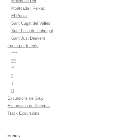
Molins de Rei
Montcada i Reixac
El Papiol
Sant Cugat del Vallès
Sant Feliu de Llobregat
Sant Just Desvern
Fonts per Interès
****
***
**
*
?
D
Excursions de Grup
Excursions de Recerca
Track Excursions
MENUS