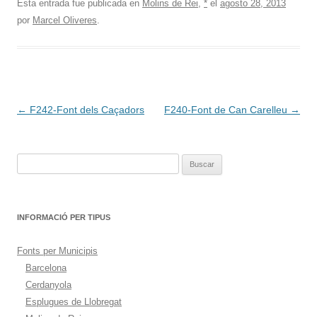
Esta entrada fue publicada en
Molins de Rei
,
*
el
agosto 28, 2013
por
Marcel Oliveres
.
Navegación
←
F242-Font dels Caçadors
F240-Font de Can Carelleu
→
de
entradas
Buscar:
INFORMACIÓ PER TIPUS
Fonts per Municipis
Barcelona
Cerdanyola
Esplugues de Llobregat