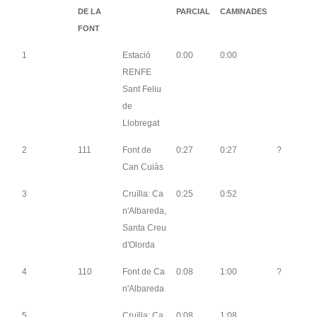
DE LA
PARCIAL
CAMINADES
FONT
1
Estació
0:00
0:00
RENFE
Sant Feliu
de
Llobregat
2
111
Font de
0:27
0:27
?
Can Cuiàs
3
Cruïlla: Ca
0:25
0:52
n'Albareda,
Santa Creu
d'Olorda
4
110
Font de Ca
0:08
1:00
?
n'Albareda
5
Cruïlla: Ca
0:08
1:08