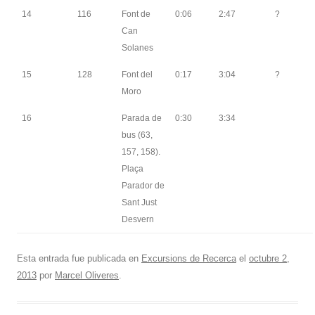
14
116
Font de
0:06
2:47
?
Can
Solanes
15
128
Font del
0:17
3:04
?
Moro
16
Parada de
0:30
3:34
bus (63,
157, 158).
Plaça
Parador de
Sant Just
Desvern
Esta entrada fue publicada en
Excursions de Recerca
el
octubre 2,
2013
por
Marcel Oliveres
.