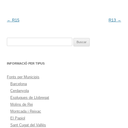
Navegación
←
R15
R13
→
de
entradas
Buscar:
INFORMACIÓ PER TIPUS
Fonts per Municipis
Barcelona
Cerdanyola
Esplugues de Llobregat
Molins de Rei
Montcada i Reixac
El Papiol
Sant Cugat del Vallès