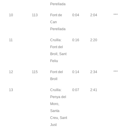
Perellada
10
113
Font de
0:04
2:04
***
Can
Perellada
11
Cruïlla:
0:16
2:20
Font del
Broll, Sant
Feliu
12
115
Font del
0:14
2:34
***
Broll
13
Cruïlla:
0:07
2:41
Penya del
Moro,
Santa
Creu, Sant
Just