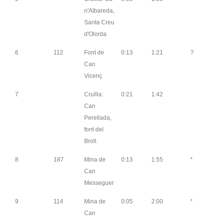
n'Albareda,
Santa Creu
d'Olorda
6
112
Font de
0:13
1:21
?
Can
Vicenç
7
Cruïlla:
0:21
1:42
Can
Perellada,
font del
Broll.
8
187
Mina de
0:13
1:55
*
Can
Messeguer
9
114
Mina de
0:05
2:00
*
Can