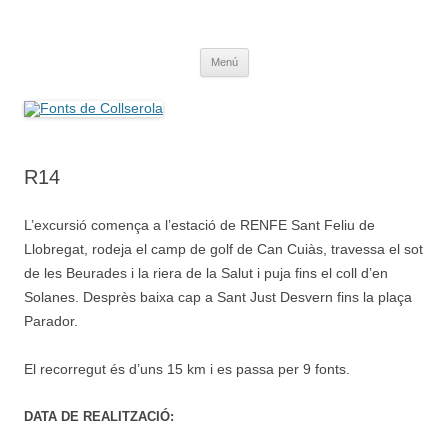
Saltar
al
Fonts de Collserola
contenido
Fes Fonts Fent Fonting, font, aigua, patrimoni, font natural, spring
Menú
R14
L’excursió comença a l’estació de RENFE Sant Feliu de
Llobregat, rodeja el camp de golf de Can Cuiàs, travessa el sot
de les Beurades i la riera de la Salut i puja fins el coll d’en
Solanes. Desprès baixa cap a Sant Just Desvern fins la plaça
Parador.
El recorregut és d’uns 15 km i es passa per 9 fonts.
DATA DE REALITZACIÓ: