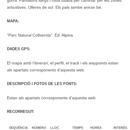
gorra. Pantalons llargs i roba usada per caminar per les zones
arbustives. Ulleres de sol. Els pals també aniran bé.
MAPA:
“Parc Natural Collserola”. Ed. Alpina
DADES GPS:
El mapa amb l’itinerari, el perfil, el track i els waypoints estan
als apartats corresponents d’aquesta web.
DESCRIPCIÓ I FOTOS DE LES FONTS:
Estan als apartats corresponents d’aquesta web.
RECORREGUT:
SEQÜÈNCIA
NÚMERO
LLOC
TEMPS
HORES
INTERÈS