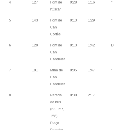
4
127
Font de
0:28
1:16
*
l'Òscar
5
143
Font de
0:13
1:29
*
Can
Cortès
6
129
Font de
0:13
1:42
D
Can
Candeler
7
191
Mina de
0:05
1:47
*
Can
Candeler
8
Parada
0:30
2:17
de bus
(63, 157,
158).
Plaça