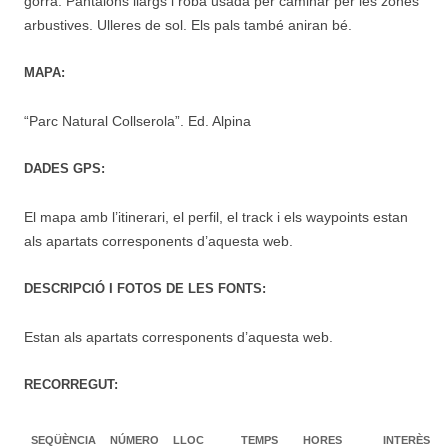
gorra. Pantalons llargs i roba usada per caminar per les zones
arbustives. Ulleres de sol. Els pals també aniran bé.
MAPA:
“Parc Natural Collserola”. Ed. Alpina
DADES GPS:
El mapa amb l’itinerari, el perfil, el track i els waypoints estan
als apartats corresponents d’aquesta web.
DESCRIPCIÓ I FOTOS DE LES FONTS:
Estan als apartats corresponents d’aquesta web.
RECORREGUT:
SEQÜÈNCIA
NÚMERO
LLOC
TEMPS
HORES
INTERÈS