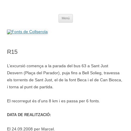
Saltar
al
Fonts de Collserola
contenido
Fes Fonts Fent Fonting, font, aigua, patrimoni, font natural, spring
Menú
R15
L’excursió comença a la parada del bus 63 a Sant Just
Desvern (Plaça del Parador), puja fins a Bell Solieg, travessa
els torrents de Sant Just, el de la font Beca i el de Can Biosca,
i torna al punt de partida.
El recorregut és d’uns 8 km i es passa per 6 fonts.
DATA DE REALITZACIÓ:
El 24.09.2008 per Marcel.