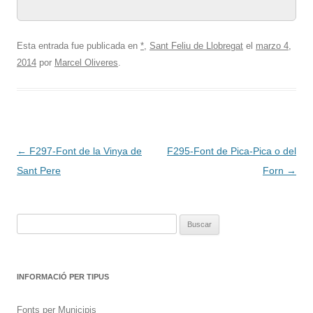
Esta entrada fue publicada en
*
,
Sant Feliu de Llobregat
el
marzo 4,
2014
por
Marcel Oliveres
.
Navegación
←
F297-Font de la Vinya de
F295-Font de Pica-Pica o del
de
Sant Pere
Forn
→
entradas
Buscar:
INFORMACIÓ PER TIPUS
Fonts per Municipis