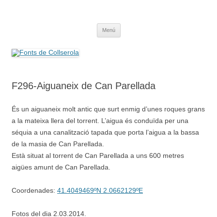
Saltar
al
Fonts de Collserola
contenido
Fes Fonts Fent Fonting, font, aigua, patrimoni, font natural, spring
Menú
F296-Aiguaneix de Can Parellada
És un aiguaneix molt antic que surt enmig d’unes roques grans
a la mateixa llera del torrent. L’aigua és conduïda per una
séquia a una canalització tapada que porta l’aigua a la bassa
de la masia de Can Parellada.
Està situat al torrent de Can Parellada a uns 600 metres
aigües amunt de Can Parellada.
Coordenades:
41.4049469ºN 2.0662129ºE
Fotos del dia 2.03.2014.