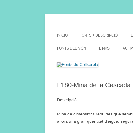
Saltar
al
contenido
Fes Fonts Fent Fonting, font, aigua, patrimon
Fonts de Collserola
INICIO
FONTS + DESCRIPCIÓ
E
FONTS DEL MÓN
LINKS
ACTIV
F180-Mina de la Cascada
Descripció:
Mina de dimensions reduïdes que sembl
aflora una gran quantitat d’aigua, segu