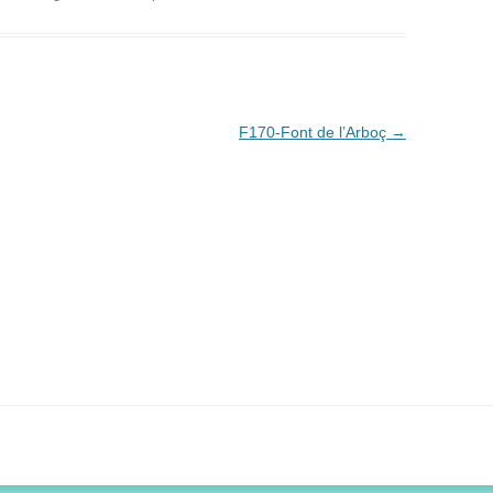
F170-Font de l’Arboç
→