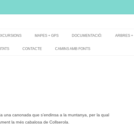
i, font natural, spring
XCURSIONS
MAPES + GPS
DOCUMENTACIÓ:
ARBRES +
DE GRUP
MAPES EXCURSIONS
ARBRES 
ITATS
CONTACTE
CAMINS AMB FONTS
DE RECERCA
MAPES + TRACKS + PERFILS
BARRAQUE
MAPA DE TOTES LES FONTS
a una canonada que s’endinsa a la muntanya, per la qual
rament la més cabalosa de Collserola.