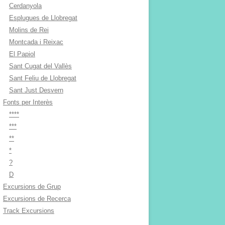
Cerdanyola
Esplugues de Llobregat
Molins de Rei
Montcada i Reixac
El Papiol
Sant Cugat del Vallès
Sant Feliu de Llobregat
Sant Just Desvern
Fonts per Interès
****
***
**
*
?
D
Excursions de Grup
Excursions de Recerca
Track Excursions