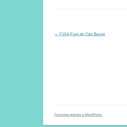
Navegación
←
F154-Font de Can Barret
de
entradas
Funciona gracias a WordPress