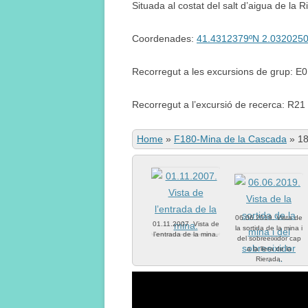
Situada al costat del salt d’aigua de la
Coordenades:
41.4312379ºN 2.032025
Recorregut a les excursions de grup: E
Recorregut a l’excursió de recerca: R21
Home
»
F180-Mina de la Cascada
»
18
06.06.2019. Vista de
01.11.2007. Vista de
la sortida de la mina i
l’entrada de la mina.
del sobreeixidor cap
a la llera de la
Rierada.