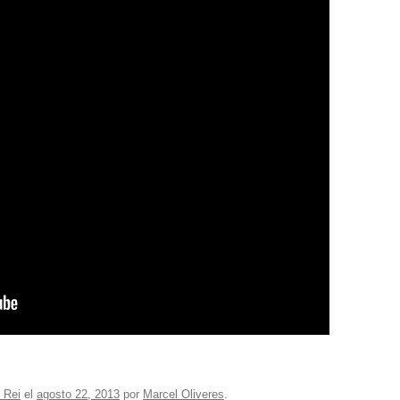
 Rei
el
agosto 22, 2013
por
Marcel Oliveres
.