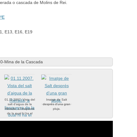
 Rierada o cascada de Molins de Rei.
0ºE
01, E13, E16, E19
0-Mina de la Cascada
01.11.2007. Vista del
Imatge de Salt
salt d’aigua de la
després d’una gran
Rierada, a l’esquerra
pluja.
de la qual hi ha el
sobreeixidor de la
mina.