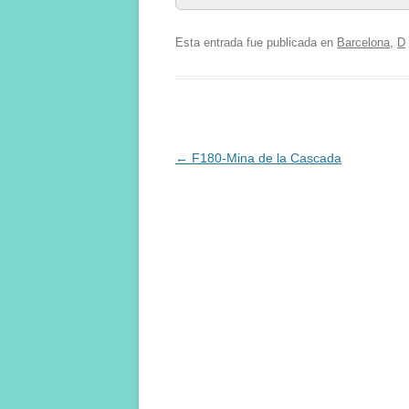
Esta entrada fue publicada en
Barcelona
,
D
Navegación
←
F180-Mina de la Cascada
de
entradas