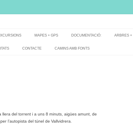
i, font natural, spring
XCURSIONS
MAPES + GPS
DOCUMENTACIÓ:
ARBRES +
DE GRUP
MAPES EXCURSIONS
ARBRES 
ITATS
CONTACTE
CAMINS AMB FONTS
DE RECERCA
MAPES + TRACKS + PERFILS
BARRAQUE
MAPA DE TOTES LES FONTS
 llera del torrent i a uns 8 minuts, aigües amunt, de
er l’autopista del túnel de Vallvidrera.