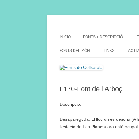
Saltar
al
contenido
Fes Fonts Fent Fonting, font, aigua, patrimon
Fonts de Collserola
INICIO
FONTS + DESCRIPCIÓ
E
FONTS DEL MÓN
LINKS
ACTIV
F170-Font de l’Arboç
Descripció:
Desapareguda. El lloc on es descriu (A la
l’estació de Les Planes) ara està ocupat p