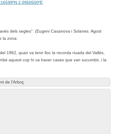
216599ºN 2.0950500ºE
 través dels segles”. (Eugeni Casanova i Solanes. Agost
e la zona:
el 1962, quan va tenir lloc la recorda riuada del Vallès,
mbé aquest cop hi va haver cases que van sucumbir, i la
nt de l'Arboç