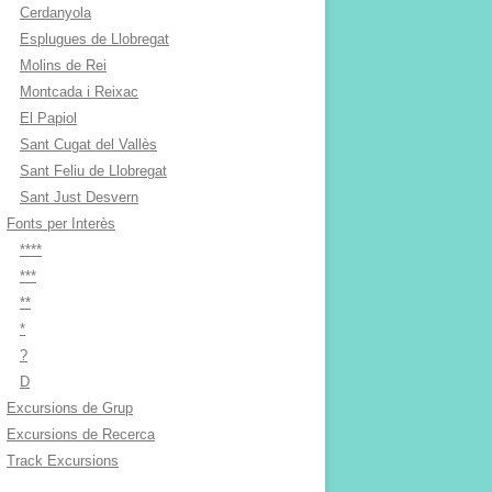
Cerdanyola
Esplugues de Llobregat
Molins de Rei
Montcada i Reixac
El Papiol
Sant Cugat del Vallès
Sant Feliu de Llobregat
Sant Just Desvern
Fonts per Interès
****
***
**
*
?
D
Excursions de Grup
Excursions de Recerca
Track Excursions