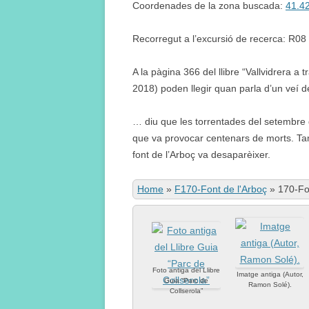
Coordenades de la zona buscada:
41.4
Recorregut a l’excursió de recerca: R08
A la pàgina 366 del llibre “Vallvidrera a
2018) poden llegir quan parla d’un veí d
… diu que les torrentades del setembre d
que va provocar centenars de morts. Ta
font de l’Arboç va desaparèixer.
Home
»
F170-Font de l'Arboç
»
170-Fo
Foto antiga del Llibre
Imatge antiga (Autor,
Guia “Parc de
Ramon Solé).
Collserola”