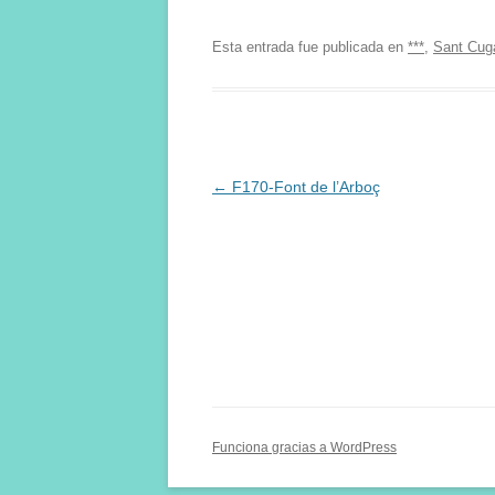
Esta entrada fue publicada en
***
,
Sant Cuga
Navegación
←
F170-Font de l’Arboç
de
entradas
Funciona gracias a WordPress