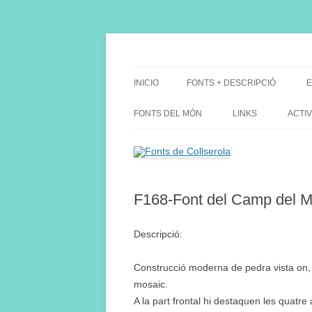
Saltar
al
contenido
Fes Fonts Fent Fonting, font, aigua, patrimon
Fonts de Collserola
INICIO
FONTS + DESCRIPCIÓ
E
FONTS DEL MÓN
LINKS
ACTIV
F168-Font del Camp del M
Descripció:
Construcció moderna de pedra vista on, a
mosaic.
A la part frontal hi destaquen les quat