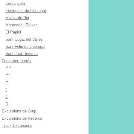
Cerdanyola
Esplugues de Llobregat
Molins de Rei
Montcada i Reixac
El Papiol
Sant Cugat del Vallès
Sant Feliu de Llobregat
Sant Just Desvern
Fonts per Interès
****
***
**
*
?
D
Excursions de Grup
Excursions de Recerca
Track Excursions