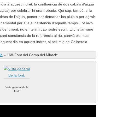
dia a aquest indret, la confluència de dos cabals d’aigua
rcaica) per celebrar-hi una trobada. Qui sap, també, si la
nitats de l’aigua, potser per demanar-los pluja o per agrair-
fonamental per a la subsistència d’aquells temps. Tot això
videntment, no en tenim cap rastre escrit. El cristianisme
ixant constància de la referència al riu, canvià els ritus,
 aquest dia en aquest indret, al bell mig de Collserola.
le
»
168-Font del Camp del Miracle
Vista general de la
font.