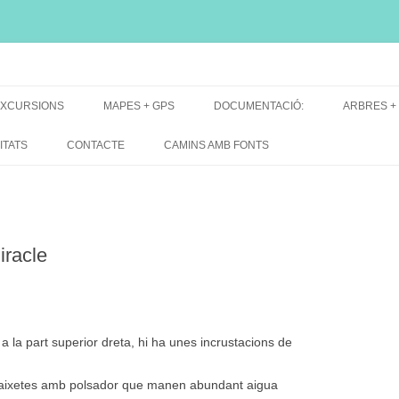
i, font natural, spring
XCURSIONS
MAPES + GPS
DOCUMENTACIÓ:
ARBRES +
DE GRUP
MAPES EXCURSIONS
ARBRES 
ITATS
CONTACTE
CAMINS AMB FONTS
DE RECERCA
MAPES + TRACKS + PERFILS
BARRAQUE
MAPA DE TOTES LES FONTS
iracle
 la part superior dreta, hi ha unes incrustacions de
re aixetes amb polsador que manen abundant aigua