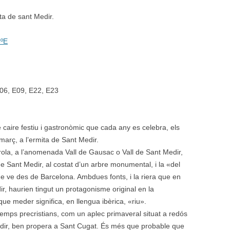
ta de sant Medir.
8ºE
E06, E09, E22, E23
caire festiu i gastronòmic que cada any es celebra, els
 març, a l’ermita de Sant Medir.
erola, a l’anomenada Vall de Gausac o Vall de Sant Medir,
de Sant Medir, al costat d’un arbre monumental, i la «del
e ve des de Barcelona. Ambdues fonts, i la riera que en
r, haurien tingut un protagonisme original en la
ue meder significa, en llengua ibèrica, «riu».
temps precristians, com un aplec primaveral situat a redós
dir, ben propera a Sant Cugat. És més que probable que