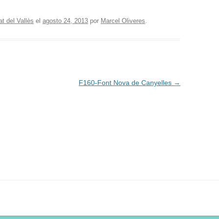
t del Vallès
el
agosto 24, 2013
por
Marcel Oliveres
.
F160-Font Nova de Canyelles
→