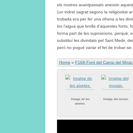
els nostres avantpassats anessin aquest 
(un indret sagrat segons la religiositat a
trobada era per fer una ofrena a les divi
los l’aigua que brolla d’aquestes fonts, 
forma part de les suposicions, perquè, e
substituí les divinitats pel Sant Medir, de
però no pogué variar el fet de trobar-se,
Home
»
F168-Font del Camp del Mirac
Imatge de les
Imatge del mosaic.
aixetes.