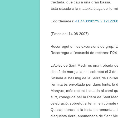
tractada, que cau a una gran bassa.
Està situada a la mateixa plaça de l’ermi
Coordenades:
41.4439989ºN 2.121226
(Fotos del 14.08.2007)
Recorregut en les excursions de grup: 
Recorregut a l’excursió de recerca: R24
L’Aplec de Sant Medir és una trobada de 
dies 2 de març a la nit i sobretot el 3 de
Situada al bell mig de la Serra de Colls
l’ermita és envoltada per dues fonts, la 
Manyu», més recent i situada al camí qu
surt, coneguda per la Riera de Sant Medi
celebració, sobretot si tenim en compte q
Qui sap doncs, si la festa es remunta a 
d’aquesta riera, anomenada de Sant Me