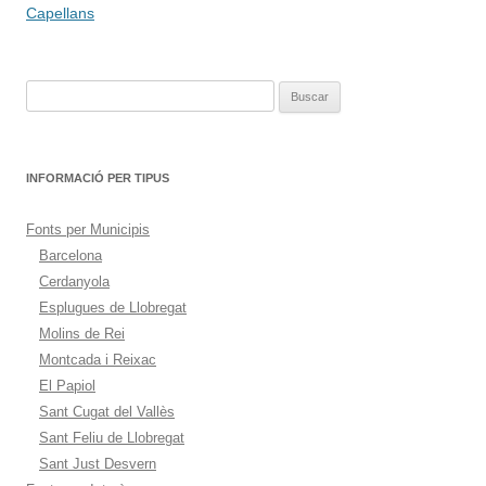
de
Capellans
entradas
Buscar:
INFORMACIÓ PER TIPUS
Fonts per Municipis
Barcelona
Cerdanyola
Esplugues de Llobregat
Molins de Rei
Montcada i Reixac
El Papiol
Sant Cugat del Vallès
Sant Feliu de Llobregat
Sant Just Desvern