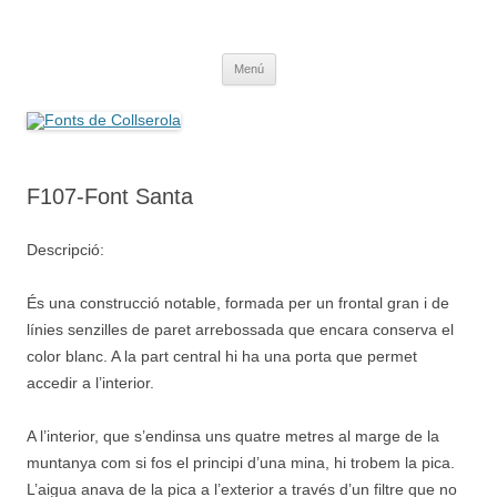
Saltar
al
Fonts de Collserola
contenido
Fes Fonts Fent Fonting, font, aigua, patrimoni, font natural, spring
Menú
F107-Font Santa
Descripció:
És una construcció notable, formada per un frontal gran i de
línies senzilles de paret arrebossada que encara conserva el
color blanc. A la part central hi ha una porta que permet
accedir a l’interior.
A l’interior, que s’endinsa uns quatre metres al marge de la
muntanya com si fos el principi d’una mina, hi trobem la pica.
L’aigua anava de la pica a l’exterior a través d’un filtre que no