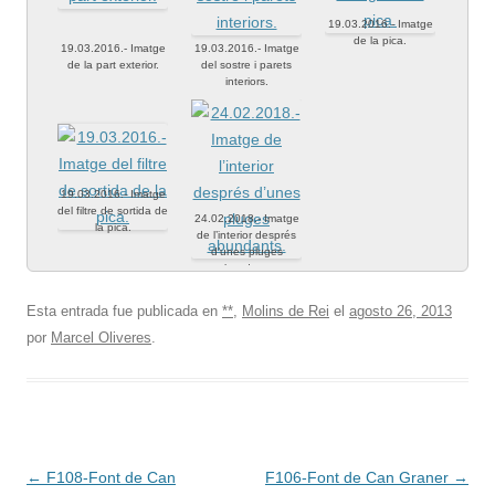
19.03.2016.- Imatge
de la pica.
19.03.2016.- Imatge
19.03.2016.- Imatge
de la part exterior.
del sostre i parets
interiors.
19.03.2016.- Imatge
del filtre de sortida de
24.02.2018.- Imatge
la pica.
de l’interior després
d’unes pluges
abundants.
Esta entrada fue publicada en
**
,
Molins de Rei
el
agosto 26, 2013
por
Marcel Oliveres
.
Navegación
←
F108-Font de Can
F106-Font de Can Graner
→